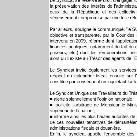
Le Syndicat se réserve le droit d’engager t
la préservation des intérêts de l’administr
ceux de la République et des collectivités
sérieusement compromise par une telle réf
Par ailleurs, souligne le communiqué, "le S
objective et transparente, par la Cour de
intervenu en 2009, réforme dont l’applicati
finances publiques, notamment du fait du r
priseurs, etc.) dont les rémunérations pè
alors qu'il existe au Trésor des agents de l'
Le Syndicat invite également les service
respect du calendrier fiscal, ensuite sur
constitue par conséquent un inquiétant facte
Le Syndicat Unique des Travailleurs du Trés
■ alerte solennellement l’opinion nationale ;
■ sollicite l’arbitrage de Monsieur le Mi
supérieur de la nation ;
■ informe ainsi les plus hautes autorités d
de ces nouvelles tentatives de démantèleme
administrations fiscale et douanière.
Enfin, le syndicat appelle l’ensemble des 