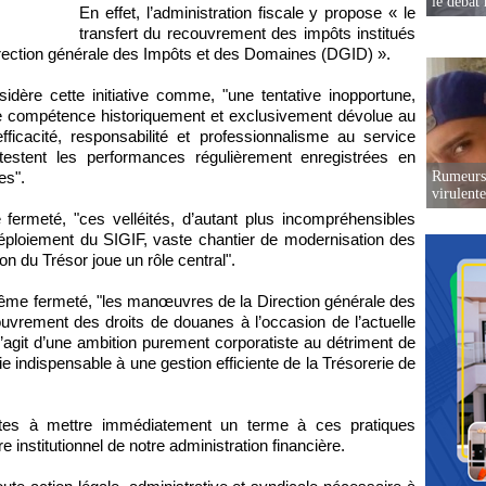
le débat 
En effet, l’administration fiscale y propose « le
transfert du recouvrement des impôts institués
a Direction générale des Impôts et des Domaines (DGID) ».
ère cette initiative comme, "une tentative inopportune,
une compétence historiquement et exclusivement dévolue au
fficacité, responsabilité et professionnalisme au service
estent les performances régulièrement enregistrées en
Rumeurs 
es".
virulent
fermeté, "ces velléités, d’autant plus incompréhensibles
déploiement du SIGIF, vaste chantier de modernisation des
on du Trésor joue un rôle central".
même fermeté, "les manœuvres de la Direction générale des
vrement des droits de douanes à l’occasion de l’actuelle
agit d’une ambition purement corporatiste au détriment de
ie indispensable à une gestion efficiente de la Trésorerie de
ntes à mettre immédiatement un terme à ces pratiques
re institutionnel de notre administration financière.