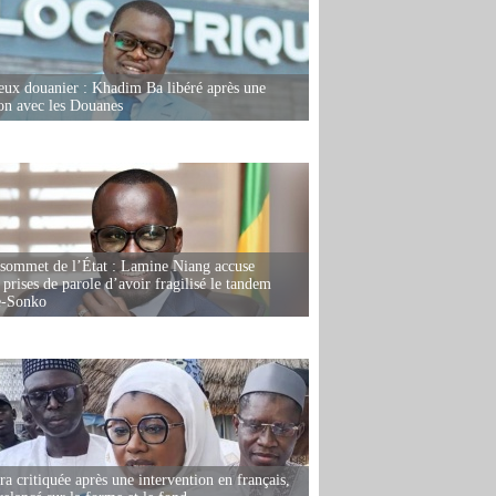
eux douanier : Khadim Ba libéré après une
ion avec les Douanes
 sommet de l’État : Lamine Niang accuse
 prises de parole d’avoir fragilisé le tandem
-Sonko
 critiquée après une intervention en français,