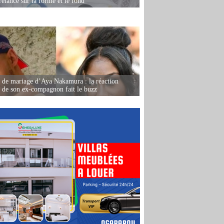
relancé sur la forme et le fond
de mariage d’Aya Nakamura : la réaction
e de son ex-compagnon fait le buzz