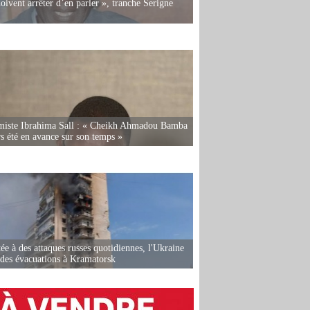
oivent arrêter d’en parler », tranche Serigne
miste Ibrahima Sall : « Cheikh Ahmadou Bamba
rs été en avance sur son temps »
ée à des attaques russes quotidiennes, l'Ukraine
des évacuations à Kramatorsk