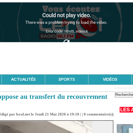
ACTUALITÉS
SPORTS
VIDÉOS
’oppose au transfert du recouvrement
LES 
édigé par leral.net le Jeudi 21 Mai 2026 à 19:10 | |
0
commentaire(s)|