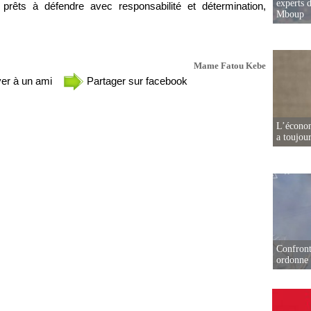
experts d
et prêts à défendre avec responsabilité et détermination,
Mboup
Mame Fatou Kebe
er à un ami
Partager sur facebook
L’écono
a toujou
Confront
ordonne 