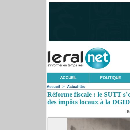
ACCUEIL
POLITIQUE
Accueil
>
Actualités
Réforme fiscale : le SUTT s
des impôts locaux à la DGID
R