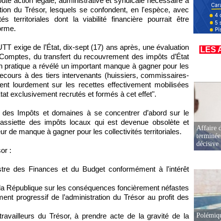
oute action légale, administrative et syndicale nécessaire à
ation du Trésor, lesquels se confondent, en l'espèce, avec
 territoriales dont la viabilité financière pourrait être
orme.
UTT exige de l’État, dix-sept (17) ans après, une évaluation
LES 
s Comptes, du transfert du recouvrement des impôts d’État
on pratique a révélé un important manque à gagner pour les
ecours à des tiers intervenants (huissiers, commissaires-
sent lourdement sur les recettes effectivement mobilisées
Etat exclusivement recrutés et formés à cet effet".
s des Impôts et domaines à se concentrer d’abord sur le
 l'assiette des impôts locaux qui est devenue obsolète et
Affaire d
ur de manque à gagner pour les collectivités territoriales.
terminée
décisive
or :
nistre des Finances et du Budget conformément à l'intérêt
e la République sur les conséquences foncièrement néfastes
nt progressif de l’administration du Trésor au profit des
Polémiqu
travailleurs du Trésor, à prendre acte de la gravité de la