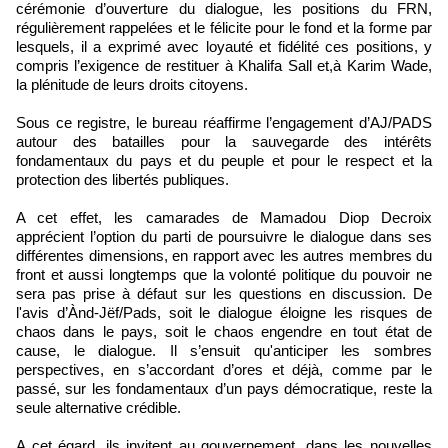
cérémonie d’ouverture du dialogue, les positions du FRN,
régulièrement rappelées et le félicite pour le fond et la forme par
lesquels, il a exprimé avec loyauté et fidélité ces positions, y
compris l’exigence de restituer à Khalifa Sall et,à Karim Wade,
la plénitude de leurs droits citoyens.
Sous ce registre, le bureau réaffirme l’engagement d’AJ/PADS
autour des batailles pour la sauvegarde des intérêts
fondamentaux du pays et du peuple et pour le respect et la
protection des libertés publiques.
A cet effet, les camarades de Mamadou Diop Decroix
apprécient l’option​ du parti de poursuivre le dialogue dans ses
différentes dimensions, en rapport avec les autres membres du
front et aussi longtemps que la volonté politique du pouvoir ne
sera pas prise à défaut sur les questions en discussion. De
l'avis d’Ànd-Jëf/Pads, soit le dialogue éloigne les risques de
chaos dans le pays, soit le chaos engendre en tout état de
cause, le dialogue. Il s’ensuit qu'anticiper les sombres
perspectives, en s’accordant d’ores et déjà, comme par le
passé, sur les fondamentaux d’un pays démocratique, reste la
seule alternative crédible.
A cet égard, ils invitent au gouvernement, dans les nouvelles