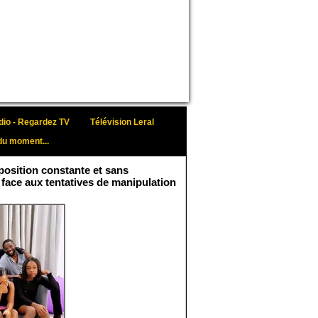
io - Regardez TV
Télévision Leral
du moment...
osition constante et sans
 face aux tentatives de manipulation
Face aux interprétations
malveillantes et aux
tentatives de
récupération visant à
semer le doute...