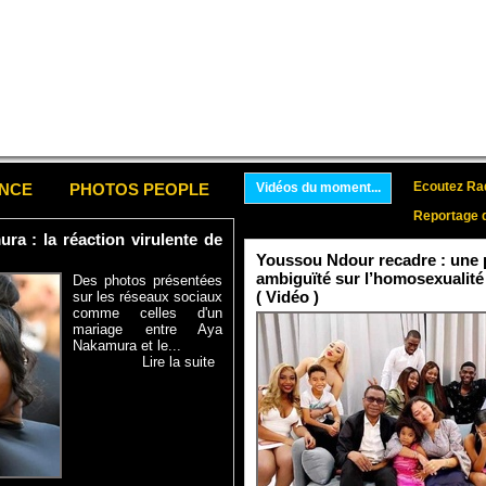
Ecoutez Rad
ENCE
PHOTOS PEOPLE
Vidéos du moment...
Reportage 
a : la réaction virulente de
Youssou Ndour recadre : une p
ambiguïté sur l’homosexualité
Des photos présentées
( Vidéo )
sur les réseaux sociaux
comme celles d'un
mariage entre Aya
Nakamura et le...
Lire la suite