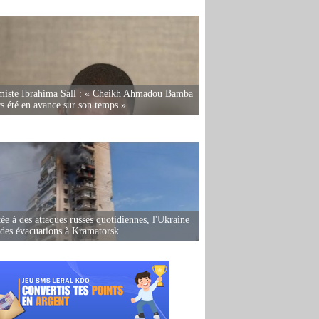
miste Ibrahima Sall : « Cheikh Ahmadou Bamba
rs été en avance sur son temps »
ée à des attaques russes quotidiennes, l'Ukraine
des évacuations à Kramatorsk