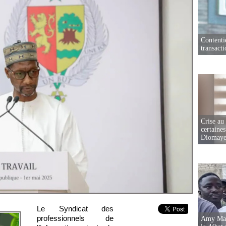
Contenti
transact
Crise au
certaines
Diomaye
Le Syndicat des
professionnels de
Amy Mara