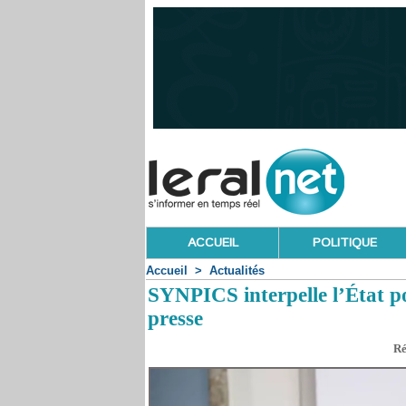
ACCUEIL
POLITIQUE
Accueil
>
Actualités
SYNPICS interpelle l’État p
presse
Ré