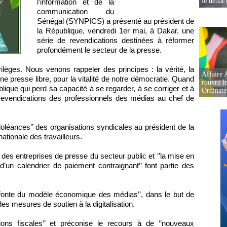
le débat 
l’information et de la
communication du
Sénégal (SYNPICS) a présenté au président de
la République, vendredi 1er mai, à Dakar, une
série de revendications destinées à réformer
profondément le secteur de la presse.
èges. Nous venons rappeler des principes : la vérité, la
Affaire 
’une presse libre, pour la vitalité de notre démocratie. Quand
rouvre l
blique qui perd sa capacité à se regarder, à se corriger et à
Ordinate
s revendications des professionnels des médias au chef de
 ‘’doléances’’ des organisations syndicales au président de la
ationale des travailleurs.
es entreprises de presse du secteur public et ‘’la mise en
d’un calendrier de paiement contraignant’’ font partie des
refonte du modèle économique des médias’’, dans le but de
es mesures de soutien à la digitalisation.
ons fiscales’’ et préconise le recours à de ‘’nouveaux