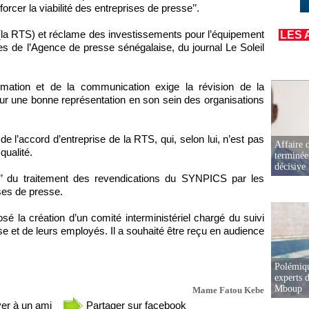
cer la viabilité des entreprises de presse’’.
c (la RTS) et réclame des investissements pour l’équipement
LES 
s de l’Agence de presse sénégalaise, du journal Le Soleil
rmation et de la communication exige la révision de la
ur une bonne représentation en son sein des organisations
 l’accord d’entreprise de la RTS, qui, selon lui, n’est pas
Affaire d
qualité.
terminée
décisive
es’’ du traitement des revendications du SYNPICS par les
ises de presse.
 la création d’un comité interministériel chargé du suivi
e et de leurs employés. Il a souhaité être reçu en audience
Polémiqu
experts d
Mboup
Mame Fatou Kebe
er à un ami
Partager sur facebook