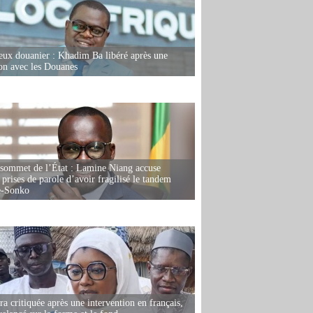
eux douanier : Khadim Ba libéré après une
ion avec les Douanes
 sommet de l’État : Lamine Niang accuse
 prises de parole d’avoir fragilisé le tandem
-Sonko
 critiquée après une intervention en français,