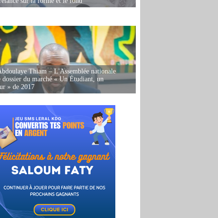
relancé sur la forme et le fond
Abdoulaye Thiam – L'Assemblée nationale
e dossier du marché « Un Étudiant, un
ur » de 2017