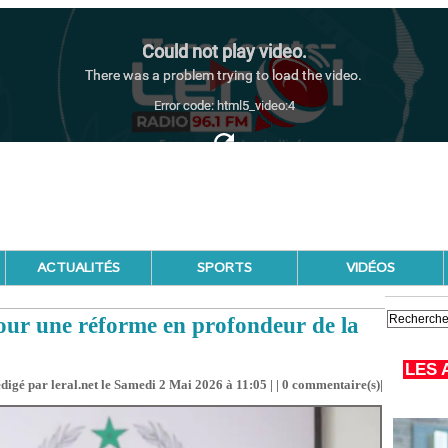
ACTUALITÉS
SPORTS
VIDÉOS
our une réforme en profondeur de la
LES 
digé par leral.net le Samedi 2 Mai 2026 à 11:05 | |
0
commentaire(s)|