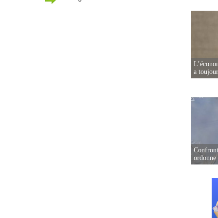
L’écono
a toujou
Confront
ordonne 