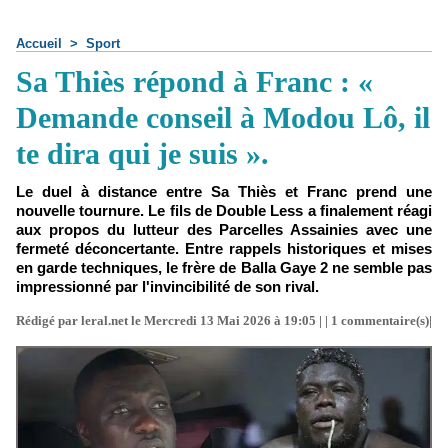
Accueil
>
Sport
Sa Thiès répond à Franc : «
Demande conseil à Modou Lô, il
te dira qui je suis ».
Le duel à distance entre Sa Thiès et Franc prend une
nouvelle tournure. Le fils de Double Less a finalement réagi
aux propos du lutteur des Parcelles Assainies avec une
fermeté déconcertante. Entre rappels historiques et mises
en garde techniques, le frère de Balla Gaye 2 ne semble pas
impressionné par l'invincibilité de son rival.
Rédigé par leral.net le Mercredi 13 Mai 2026 à 19:05 | |
1
commentaire(s)|