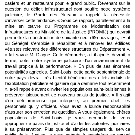
casiers et un restaurant pour le grand public. Revenant sur la
question du déficit infrastructurel dont souffre notre système
judiciaire, le Garde des Sceaux a rappelé la nécessité
d’inverser cette tendance. « Sous ce rapport, parallèlement à la
mise en œuvre du Programme de Modernisation des
Infrastructures du Ministère de la Justice (PROMIJ) qui devrait
permettre la construction de soixante-neuf (69) ouvrages, l’Etat
du Sénégal s’emploie à réhabiliter et à rénover les édifices
vétustes relevant des différentes structures du Département »,
a fait savoir M. Diagne. Cette démarche, a-t-il ajouté, devrait, à
terme, doter notre système judiciaire d’un environnement de
travail propice à la performance. « En plus de ses énormes
potentialités agricoles, Saint-Louis, cette partie septentrionale de
notre pays devrait très bientôt bénéficier des effets induits de
l’exploitation pétrolière et gazière qui a démarré tout récemment
», a-t-il rappelé avant d’inviter les populations saint-louisiennes à
préserver jalousement ce nouveau palais de justice. « Il s’agit
d’un défi immense qui interpelle, au premier chef, les
personnels qui y officient. Vous avez la lourde responsabilité
d’assurer son entretien au quotidien. A vous également, chères
populations de Saint-Louis, je vous demande de vous
approprier ce palais de justice et d’aider les autorités judiciaires
à sa préservation. Plus que de simples usagers du service
public de la Justice, je vous exhorte à considérer ce nouvel