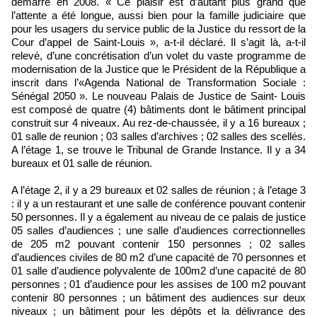
démarré en 2008. « Ce plaisir est d’autant plus grand que
l’attente a été longue, aussi bien pour la famille judiciaire que
pour les usagers du service public de la Justice du ressort de la
Cour d’appel de Saint-Louis », a-t-il déclaré. Il s’agit là, a-t-il
relevé, d’une concrétisation d’un volet du vaste programme de
modernisation de la Justice que le Président de la République a
inscrit dans l’«Agenda National de Transformation Sociale :
Sénégal 2050 ». Le nouveau Palais de Justice de Saint- Louis
est composé de quatre (4) bâtiments dont le bâtiment principal
construit sur 4 niveaux. Au rez-de-chaussée, il y a 16 bureaux ;
01 salle de reunion ; 03 salles d’archives ; 02 salles des scellés.
A l’étage 1, se trouve le Tribunal de Grande Instance. Il y a 34
bureaux et 01 salle de réunion.
A l’étage 2, il y a 29 bureaux et 02 salles de réunion ; à l’etage 3
: il y a un restaurant et une salle de conférence pouvant contenir
50 personnes. Il y a également au niveau de ce palais de justice
05 salles d’audiences ; une salle d’audiences correctionnelles
de 205 m2 pouvant contenir 150 personnes ; 02 salles
d’audiences civiles de 80 m2 d’une capacité de 70 personnes et
01 salle d’audience polyvalente de 100m2 d’une capacité de 80
personnes ; 01 d’audience pour les assises de 100 m2 pouvant
contenir 80 personnes ; un bâtiment des audiences sur deux
niveaux ; un bâtiment pour les dépôts et la délivrance des