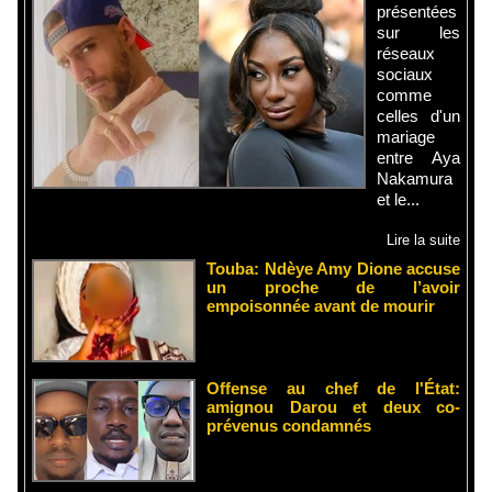
présentées
sur les
réseaux
sociaux
comme
celles d'un
mariage
entre Aya
Nakamura
et le...
Lire la suite
Touba: Ndèye Amy Dione accuse
un proche de l’avoir
empoisonnée avant de mourir
Offense au chef de l'État:
amignou Darou et deux co-
prévenus condamnés