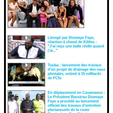
es et aux
tentatives
de
récupératio
n visant à
semer le
doute...
Limogé par Diomaye Faye,
réaction à chaud de Kilifeu :
"J'ai reçu une balle réelle quand
j'ai..."
Touba : lancement des travaux
d’un projet de drainage des eaux
pluviales, estimé à 15 milliards
de FCfa ‎
En déplacement en Casamance :
Le Président Bassirou Diomaye
Faye a procédé au lancement
officiel des travaux d’entretien
pluriannuels de la route