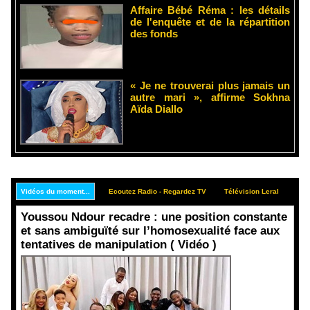
Affaire Bébé Réma : les détails
de l'enquête et de la répartition
des fonds
« Je ne trouverai plus jamais un
autre mari », affirme Sokhna
Aïda Diallo
Vidéos du moment...
Ecoutez Radio - Regardez TV
Télévision Leral
Rep
Youssou Ndour recadre : une position constante
et sans ambiguïté sur l’homosexualité face aux
tentatives de manipulation ( Vidéo )
Face aux
interprétati
ons
malveillant