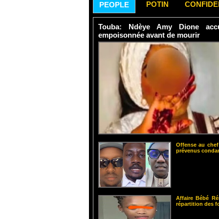
POTIN
CONFID
PEOPLE
Touba: Ndèye Amy Dione accu
empoisonnée avant de mourir
Offense au chef
prévenus cond
Affaire Bébé Ré
répartition des 