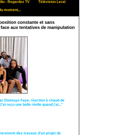
io - Regardez TV
Télévision Leral
du moment...
osition constante et sans
 face aux tentatives de manipulation
Face aux interprétations
malveillantes et aux
tentatives de
récupération visant à
semer le doute...
ar Diomaye Faye, réaction à chaud de
"J'ai reçu une balle réelle quand j'ai..."
ancement des travaux d’un projet de