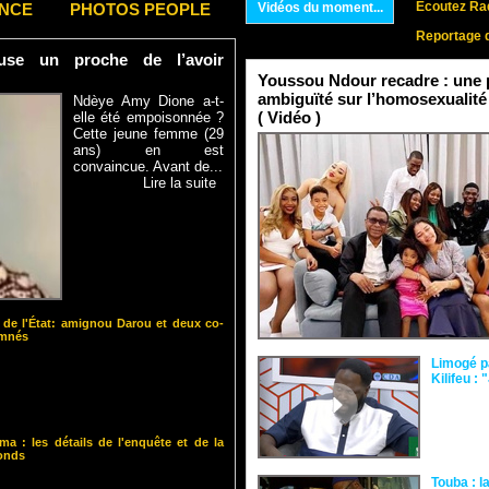
Ecoutez Rad
ENCE
PHOTOS PEOPLE
Vidéos du moment...
Reportage 
se un proche de l’avoir
Youssou Ndour recadre : une p
ambiguïté sur l’homosexualité
Ndèye Amy Dione a-t-
( Vidéo )
elle été empoisonnée ?
Cette jeune femme (29
ans) en est
convaincue. Avant de...
Lire la suite
 de l'État: amignou Darou et deux co-
amnés
Limogé p
Kilifeu : 
ma : les détails de l'enquête et de la
fonds
Touba : l