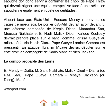
saoudite doit donc servir à confirmer les choix de Pape Thiaw
qui devrait aligner une équipe compétitive face à une sélection
saoudienne également en quête de certitudes.
Absent face aux États-Unis, Edouard Mendy retrouvera les
cages ce mardi soir. Le portier d’Al-Ahli devrait avoir devant lui
une défense composée de Krepin Diatta, Mamadou Sarr,
Moussa Niakhate et El Hadji Malick Diouf. Kalidou Koulibaly
devrait prendre place sur le banc, comme Idrissa Gueye au
milieu où le trio Habib Diarra-Pape Gueye-Lamine Camara est
pressenti. En attaque, Ibrahim Mbaye devrait débuter sur le
côté droit, en compagnie de Sadio Mane et Nico Jackson.
La compo probable des Lions
E. Mendy – Diatta, M. Sarr, Niakhaté, Malick Diouf – Diarra (ou
P.M. Sarr), Pape Gueye, Camara – Mbaye, Jackson (ou
Dieng), Mané
wiwsport.com
Mame Fatou Kebe