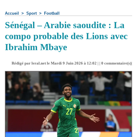
Accueil
>
Sport
>
Football
Sénégal – Arabie saoudite : La
compo probable des Lions avec
Ibrahim Mbaye
Rédigé par leral.net le Mardi 9 Juin 2026 à 12:02 | |
0
commentaire(s)|