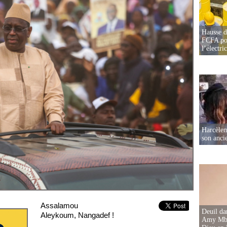
Hausse d
FCFA pou
l’électric
Harcèleme
son anc
Assalamou
Deuil d
Aleykoum, Nangadef !
Amy Mbac