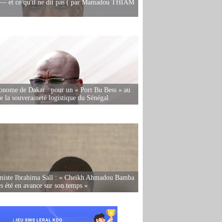
— et ce qu'il ne dit pas ( par Mamadou THIAM
onome de Dakar : pour un « Port Bu Bess » au
de la souveraineté logistique du Sénégal
miste Ibrahima Sall : « Cheikh Ahmadou Bamba
rs été en avance sur son temps »