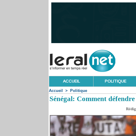
ACCUEIL
POLITIQUE
Accueil
>
Politique
Sénégal: Comment défendre u
Rédig