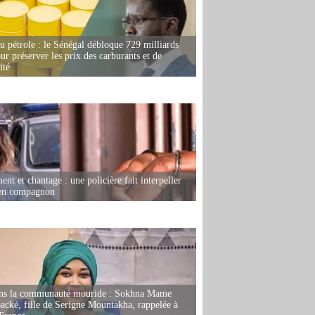
u pétrole : le Sénégal débloque 729 milliards
r préserver les prix des carburants et de
ité
nt et chantage : une policière fait interpeller
ien compagnon
ans la communauté mouride : Sokhna Mame
ké, fille de Serigne Mountakha, rappelée à