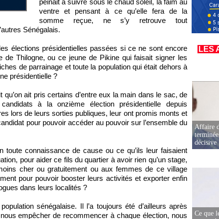
peinait à suivre sous le chaud soleil, la faim au
ventre et pensant à ce qu’elle fera de la
somme reçue, ne s’y retrouve tout
’autres Sénégalais.
es élections présidentielles passées si ce ne sont encore
LES 
me de Thilogne, ou ce jeune de Pikine qui faisait signer les
fiches de parrainage et toute la population qui était dehors à
ne présidentielle ?
t qu’on ait pris certains d’entre eux la main dans le sac, de
candidats à la onzième élection présidentielle depuis
es lors de leurs sorties publiques, leur ont promis monts et
e candidat pour pouvoir accéder au pouvoir sur l’ensemble du
Affaire d
terminée
décisive
n toute connaissance de cause ou ce qu’ils leur faisaient
uation, pour aider ce fils du quartier à avoir rien qu’un stage,
 moins cher ou gratuitement ou aux femmes de ce village
ment pour pouvoir booster leurs activités et exporter enfin
gues dans leurs localités ?
 population sénégalaise. Il l’a toujours été d’ailleurs après
Ce que l
 nous empêcher de recommencer à chaque élection, nous