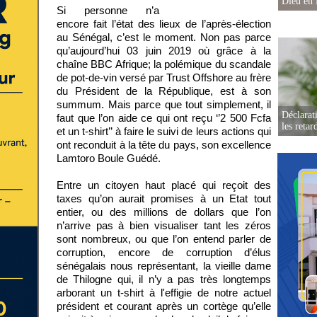
Dieu en 
Si personne n’a
encore fait l’état des lieux de l’après-élection
au Sénégal, c’est le moment. Non pas parce
qu’aujourd’hui 03 juin 2019 où grâce à la
chaîne BBC Afrique; la polémique du scandale
de pot-de-vin versé par Trust Offshore au frère
du Président de la République, est à son
summum. Mais parce que tout simplement, il
Déclarat
faut que l’on aide ce qui ont reçu ‘’2 500 Fcfa
les retar
et un t-shirt’’ à faire le suivi de leurs actions qui
ont reconduit à la tête du pays, son excellence
Lamtoro Boule Guédé.
Entre un citoyen haut placé qui reçoit des
taxes qu’on aurait promises à un Etat tout
entier, ou des millions de dollars que l’on
n’arrive pas à bien visualiser tant les zéros
sont nombreux, ou que l’on entend parler de
corruption, encore de corruption d’élus
sénégalais nous représentant, la vieille dame
de Thilogne qui, il n’y a pas très longtemps
arborant un t-shirt à l'effigie de notre actuel
président et courant après un cortège qu’elle