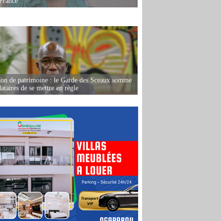
France
ion de patrimoine : le Garde des Sceaux somme
dataires de se mettre en règle