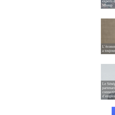
experts d
Mboup
L’écono
a toujou
Le Sénég
partenar
connectiv
d’emplo