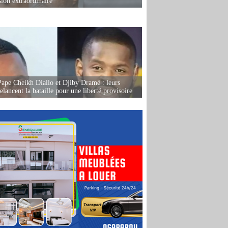
sion extraordinaire
Pape Cheikh Diallo et Djiby Dramé : leurs
elancent la bataille pour une liberté provisoire