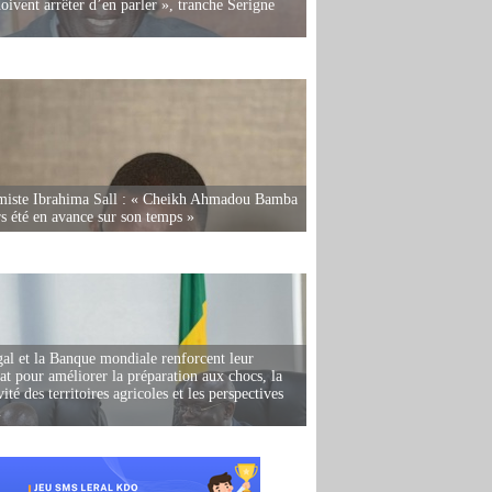
oivent arrêter d’en parler », tranche Serigne
miste Ibrahima Sall : « Cheikh Ahmadou Bamba
rs été en avance sur son temps »
al et la Banque mondiale renforcent leur
iat pour améliorer la préparation aux chocs, la
ité des territoires agricoles et les perspectives
i