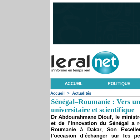
ACCUEIL
POLITIQUE
Accueil
>
Actualités
Sénégal–Roumanie : Vers un
universitaire et scientifique
Dr Abdourahmane Diouf, le ministr
et de l’Innovation du Sénégal a r
Roumanie à Dakar, Son Excellen
l’occasion d’échanger sur les pe