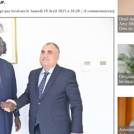
ur.
gé par leral.net le Samedi 19 Avril 2025 à 16:28 | |
0
commentaire(s)|
Deuil d
Amy Mbac
Dieu en 
Déclarat
les retar
Assemblé