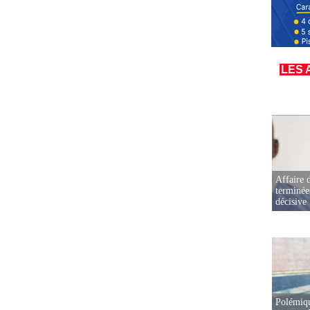
LES 
Affaire d
terminée
décisive
Polémiqu