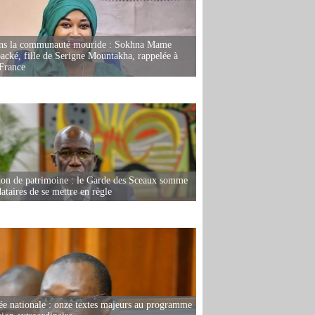
ans la communauté mouride : Sokhna Mame
ké, fille de Serigne Mountakha, rappelée à
France
ion de patrimoine : le Garde des Sceaux somme
dataires de se mettre en règle
e nationale : onze textes majeurs au programme