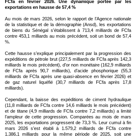
FCfa en février 2026. Une dynamique portée par les
exportations en hausse de 57,4 %
Au mois de mars 2026, selon le rapport de l’Agence nationale
de la statistique et de la démographie (Ansd), les exportations
de biens du Sénégal s’établissent à 713,4 milliards de FCfa
contre 453,1 milliards au mois précédent, soit un bond de 57,4
%.
Cette hausse s’explique principalement par la progression des
expéditions de pétrole brut (227,5 milliards de FCfa après 142,3
milliards le mois précédent), d’or non monétaire (162,9 milliards
de FCfa après 90,7 milliards), d’acide phosphorique (55,3
milliards de FCfa après une quasi-absence en février 2026) et
de gaz naturel liquéfié (30,7 milliards de FCfa après 17,8
milliards).
Cependant, la baisse des expéditions de ciment hydraulique
(11,8 milliards de FCfa contre 14,6 milliards le mois précédent)
et de titane (4,9 milliards de FCfa contre 7,2 milliards) a limité
l’ampleur de cette progression. Comparées au mois de mars
2025, les exportations progressent de 73,3 %. Leur cumul à fin
mars 2026 s’est établi à 1.579,2 milliards de FCfa contre
1.386,1 milliards pour la même période de 2025, soit une