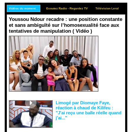
Vidéos du moment...
Ecoutez Radio - Regardez TV
Télévision Leral
Rep
Youssou Ndour recadre : une position constante
et sans ambiguïté sur l’homosexualité face aux
tentatives de manipulation ( Vidéo )
Face aux
interprétati
ons
malveillant
es et aux
tentatives
de
récupératio
n visant à
semer le
doute...
Limogé par Diomaye Faye,
réaction à chaud de Kilifeu :
"J'ai reçu une balle réelle quand
j'ai..."