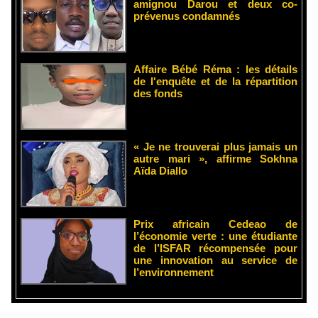
amignou Darou et deux co-
prévenus condamnés
Affaire Bébé Réma : les détails
de l'enquête et de la répartition
des fonds
« Je ne trouverai plus jamais un
autre mari », affirme Sokhna
Aïda Diallo
Prix africain Cedeao de
l’économie verte : une étudiante
de l’ISFAR récompensée pour
une innovation au service de
l’environnement