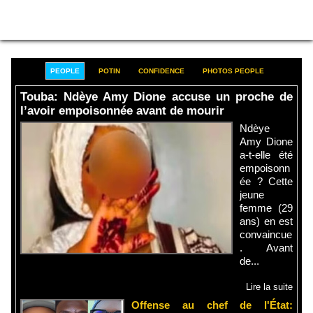
PEOPLE
POTIN
CONFIDENCE
PHOTOS PEOPLE
Touba: Ndèye Amy Dione accuse un proche de
l’avoir empoisonnée avant de mourir
Ndèye
Amy Dione
a-t-elle été
empoisonn
ée ? Cette
jeune
femme (29
ans) en est
convaincue
. Avant
de...
Lire la suite
Offense au chef de l'État: