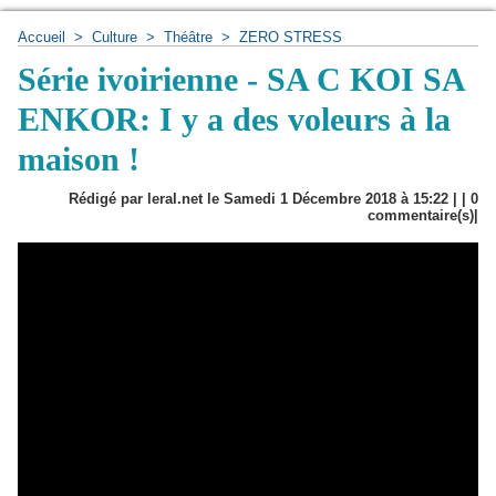
Accueil
>
Culture
>
Théâtre
>
ZERO STRESS
Série ivoirienne - SA C KOI SA
ENKOR: I y a des voleurs à la
maison !
Rédigé par leral.net le Samedi 1 Décembre 2018 à 15:22 | |
0
commentaire(s)|