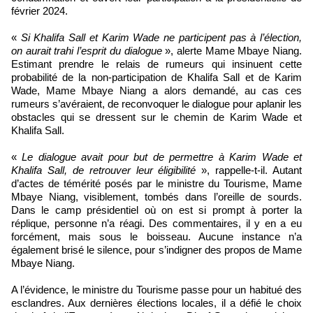
février 2024.
«
Si Khalifa Sall et Karim Wade ne participent pas à l’élection,
on aurait trahi l’esprit du dialogue
», alerte Mame Mbaye Niang.
Estimant prendre le relais de rumeurs qui insinuent cette
probabilité de la non-participation de Khalifa Sall et de Karim
Wade, Mame Mbaye Niang a alors demandé, au cas ces
rumeurs s’avéraient, de reconvoquer le dialogue pour aplanir les
obstacles qui se dressent sur le chemin de Karim Wade et
Khalifa Sall.
«
Le dialogue avait pour but de permettre à Karim Wade et
Khalifa Sall, de retrouver leur éligibilité
», rappelle-t-il. Autant
d’actes de témérité posés par le ministre du Tourisme, Mame
Mbaye Niang, visiblement, tombés dans l’oreille de sourds.
Dans le camp présidentiel où on est si prompt à porter la
réplique, personne n’a réagi. Des commentaires, il y en a eu
forcément, mais sous le boisseau. Aucune instance n’a
également brisé le silence, pour s’indigner des propos de Mame
Mbaye Niang.
A l’évidence, le ministre du Tourisme passe pour un habitué des
esclandres. Aux dernières élections locales, il a défié le choix