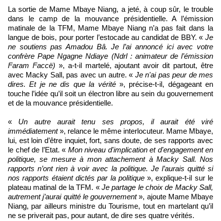
La sortie de Mame Mbaye Niang, a jeté, à coup sûr, le trouble
dans le camp de la mouvance présidentielle. A l’émission
matinale de la TFM, Mame Mbaye Niang n’a pas fait dans la
langue de bois, pour porter l’estocade au candidat de BBY. «
Je
ne soutiens pas Amadou Bâ. Je l’ai annoncé ici avec votre
confrère Pape Ngagne Ndiaye (Ndrl : animateur de l’émission
Faram Faccë)
», a-t-il martelé, ajoutant avoir dit partout, être
avec Macky Sall, pas avec un autre. «
Je n'ai pas peur de mes
dires. Et je ne dis que la vérité
», précise-t-il, dégageant en
touche l’idée qu’il soit un électron libre au sein du gouvernement
et de la mouvance présidentielle.
«
Un autre aurait tenu ses propos, il aurait été viré
immédiatement
», relance le même interlocuteur. Mame Mbaye,
lui, est loin d’être inquiet, fort, sans doute, de ses rapports avec
le chef de l’Etat. «
Mon niveau d'implication et d'engagement en
politique, se mesure à mon attachement à Macky Sall. Nos
rapports n’ont rien à voir avec la politique. Je l’aurais quitté si
nos rapports étaient dictés par la politique
», explique-t-il sur le
plateau matinal de la TFM. «
Je partage le choix de Macky Sall,
autrement j’aurai quitté le gouvernement
», ajoute Mame Mbaye
Niang, par ailleurs ministre du Tourisme, tout en martelant qu’il
ne se priverait pas, pour autant, de dire ses quatre vérités.