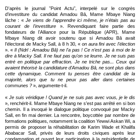
D'après le journal "Point Actu", interpelé sur le congrès
d’investiture du candidat Amadou Bâ, Mame Mbaye Niang
lâche : «
Je viens de l’apprendre ici même, je n'étais pas au
courant de l'investiture
». Revendiquant faire partie des
fondateurs de l'Alliance pour la République (APR), Mame
Mbaye Niang dit avoir soutenu que si Amadou Bâ avait
l’électorat de Macky Sall, à 8 h 30, «
on aura fini avec l'élection
». «
Il (Ndrl : Amadou Bâ) ne l'a pas ! Ce n’est pas à moi de le
dire à Macky Sall. Il ne faut pas qu'on se leurre. Je ne suis pas
entré en politique par effraction. Je ne triche pas... Ceux qui
avaient théorisé la candidature d’Amadou Bâ, ne sont plus dans
cette dynamique. Comment tu penses être candidat de la
majorité, alors que tu ne peux pas aller dans certaines
communes ?
», argumente-t-il.
«
Je suis véridique ! Quand je ne suis pas avec vous, je le dis
», renchérit-il. Mame Mbaye Niang ne s’est pas arrêté en si bon
chemin. Il a invoqué le dialogue politique convoqué par Macky
Sall, en fin mai dernier. La rencontre, boycottée par nombre de
formations politiques, notamment la coalition Yewwi Askan Wi, a
permis de proposer la réhabilitation de Karim Wade et Khalifa
Ababacar Sall, privés de leurs droits civiques après leur
condamnation et ouvert leur participation à la présidentielle de