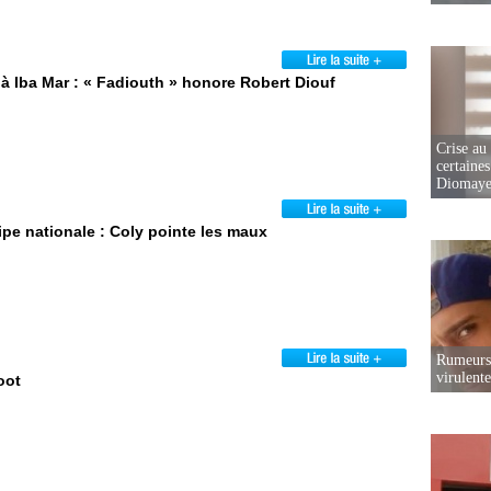
 à Iba Mar : « Fadiouth » honore Robert Diouf
Crise au
certaines
Diomaye
ipe nationale : Coly pointe les maux
Rumeurs 
virulent
oot