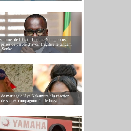
 sommet de l’État : Lamine Niang accuse
 prises de parole d’avoir fragilisé le tandem
-Sonko
de mariage d’Aya Nakamura : la réaction
e de son ex-compagnon fait le buzz