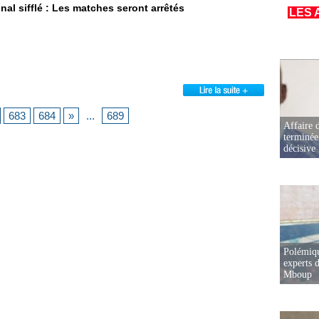
al sifflé : Les matches seront arrêtés
LES 
683
684
»
...
689
Affaire d
terminée
décisive
Polémiqu
experts d
Mboup