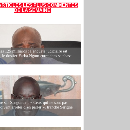
ARTICLES LES PLUS COMMENTÉS
DE LA SEMAINE
es 125 milliards : l’enquête judiciaire est
, le dossier Farba Ngom entre dans sa phase
e sur Sangomar : « Ceux qui ne sont pas
oivent arrêter d’en parler », tranche Serigne