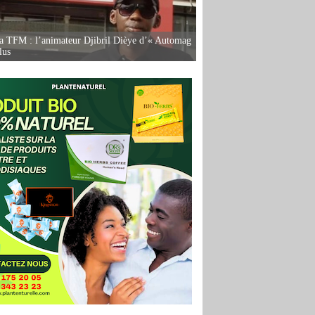
la TFM : l’animateur Djibril Dièye d’« Automag
lus