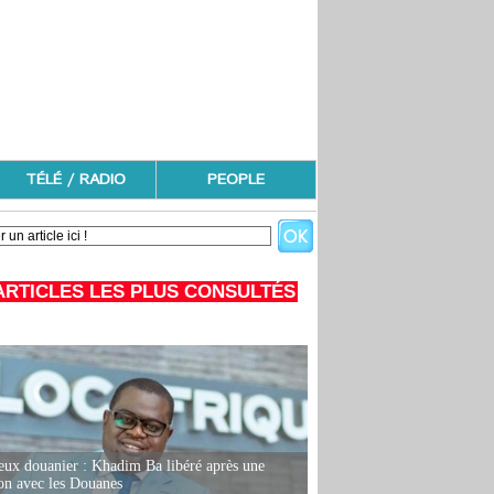
TÉLÉ / RADIO
PEOPLE
ARTICLES LES PLUS CONSULTÉS
eux douanier : Khadim Ba libéré après une
ion avec les Douanes