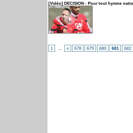
[Vidéo] DECISION - Pour tout hymne nation
1
...
«
678
679
680
681
682