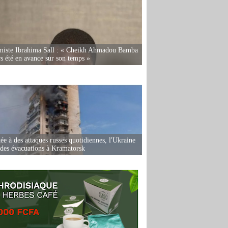
miste Ibrahima Sall : « Cheikh Ahmadou Bamba
rs été en avance sur son temps »
ée à des attaques russes quotidiennes, l'Ukraine
des évacuations à Kramatorsk