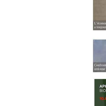
L’écono
a toujou
Confront
ordonne 