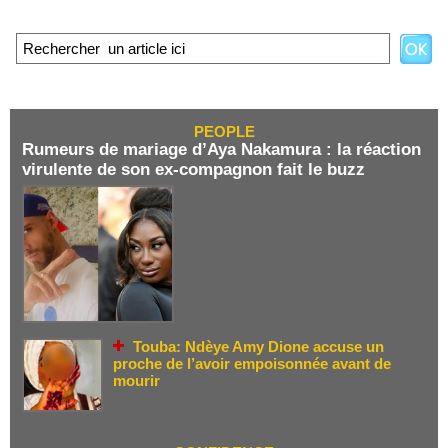
PEOPLE
Rumeurs de mariage d’Aya Nakamura : la réaction
virulente de son ex-compagnon fait le buzz
Touba: Ndèye Amy Dione accuse un
proche de l’avoir empoisonnée avant de
mourir