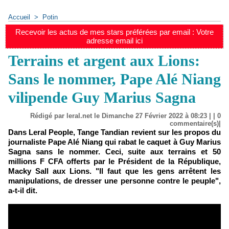
Accueil
>
Potin
Recevoir les actus de mes stars préférées par email : Votre
adresse email ici
Terrains et argent aux Lions:
Sans le nommer, Pape Alé Niang
vilipende Guy Marius Sagna
Rédigé par leral.net le Dimanche 27 Février 2022 à 08:23 | |
0
commentaire(s)|
Dans Leral People, Tange Tandian revient sur les propos du
journaliste Pape Alé Niang qui rabat le caquet à Guy Marius
Sagna sans le nommer. Ceci, suite aux terrains et 50
millions F CFA offerts par le Président de la République,
Macky Sall aux Lions. "Il faut que les gens arrêtent les
manipulations, de dresser une personne contre le peuple",
a-t-il dit.