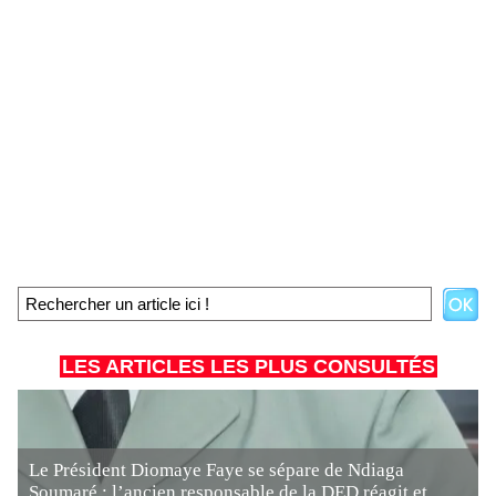
LES ARTICLES LES PLUS CONSULTÉS
Le Président Diomaye Faye se sépare de Ndiaga
Soumaré : l’ancien responsable de la DED réagit et