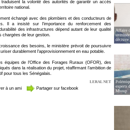
 traduisent la volonté des autorités de garantir un accès
rritoire national.
alement échangé avec des plombiers et des conducteurs de
. Il a insisté sur l’importance du renforcement des
rabilité des infrastructures dépend autant de leur qualité
Affaire d
 chargées de leur gestion.
terminée
décisive
a croissance des besoins, le ministère prévoit de poursuivre
curiser durablement l’approvisionnement en eau potable.
des équipes de l’Office des Forages Ruraux (OFOR), des
qués dans la réalisation du projet, réaffirmant l’ambition de
ctif pour tous les Sénégalais.
LERAL NET
Polémiqu
experts d
er à un ami
Partager sur facebook
Mboup