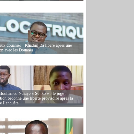
eux douanier : Khadim Ba libéré après une
ion avec les Douanes
Mouhamed Ndiaye « Sonko » : le juge
tion ordonne une liberté provisoire après la
de l’enquête