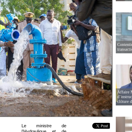
Contenti
transact
Affaire 
d’instruc
clôture 
Le ministre de
l’Hydraulique et de