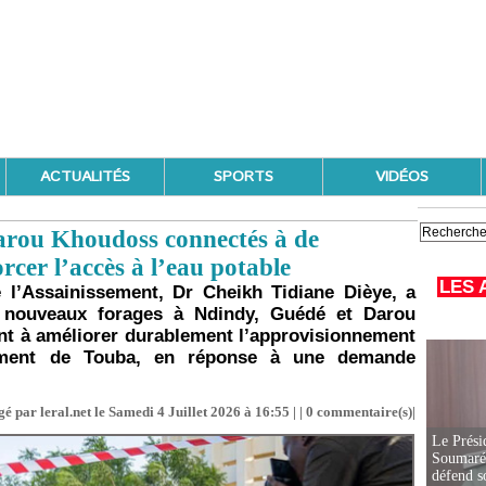
ACTUALITÉS
SPORTS
VIDÉOS
arou Khoudoss connectés à de
cer l’accès à l’eau potable
LES 
e l’Assainissement, Dr Cheikh Tidiane Dièye, a
 nouveaux forages à Ndindy, Guédé et Darou
nt à améliorer durablement l’approvisionnement
ement de Touba, en réponse à une demande
é par leral.net le Samedi 4 Juillet 2026 à 16:55 | |
0
commentaire(s)|
Le Prési
Soumaré 
défend s