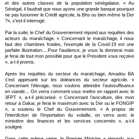
et des autres classes de la population sénégalaise. « Au
Sénégal, il faudrait que nous ayons une grande banque pourquoi
ne pas fusionner le Crédit agricole, la Bhs ou bien même la Der
?», s’est-il interrogé.
Par la suite, le Chef du Gouvernement répond aux requêtes des
acteurs du maraîchage. « Concernant le maraîchage, il nous
faut des chambres froides, l’exemple de la Covid-19 est une
parfaite illustration….Pour l’audience, je vous la donnerai mais
je ferai de tout mon possible pour que le Président vous reçoive
», a-t-il promis.
Après les requêtes du secteur du maraîchage, Amadou BA
s’est appesanti sur les doléances du secteur agricole. «
Concernant l’élevage, nous voulons atteindre l’autosuffisance
en viande… On verra comment vous mettre en rapport avec le
3FPT », a-t-il préconisé. « Concernant l’aviculture, dès mon
retour à Dakar, je ferai le maximum avec la Der ou le FONGIP
», a soutenu le Chef du Gouvernement. « A propos de
l’interdiction de l’importation du volaille, on verra avec le
ministère des finances et les services concernés », a-t-il
souligné.
Dans cette même veine, le Premier Ministre a répondu aux