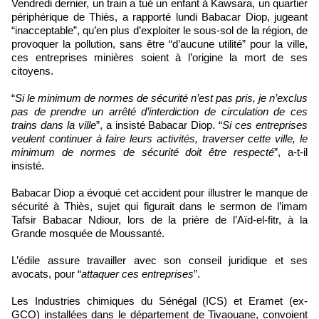
Vendredi dernier, un train a tué un enfant à Kawsara, un quartier
périphérique de Thiès, a rapporté lundi Babacar Diop, jugeant
“inacceptable”, qu’en plus d’exploiter le sous-sol de la région, de
provoquer la pollution, sans être “d’aucune utilité” pour la ville,
ces entreprises minières soient à l’origine la mort de ses
citoyens.
“
Si le minimum de normes de sécurité n’est pas pris, je n’exclus
pas de prendre un arrêté d’interdiction de circulation de ces
trains dans la ville
”, a insisté Babacar Diop. “
Si ces entreprises
veulent continuer à faire leurs activités, traverser cette ville, le
minimum de normes de sécurité doit être respecté
”, a-t-il
insisté.
Babacar Diop a évoqué cet accident pour illustrer le manque de
sécurité à Thiès, sujet qui figurait dans le sermon de l’imam
Tafsir Babacar Ndiour, lors de la prière de l’Aïd-el-fitr, à la
Grande mosquée de Moussanté.
L’édile assure travailler avec son conseil juridique et ses
avocats, pour “
attaquer ces entreprises
”.
Les Industries chimiques du Sénégal (ICS) et Eramet (ex-
GCO) installées dans le département de Tivaouane, convoient