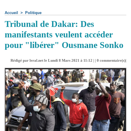
Accueil
>
Politique
Tribunal de Dakar: Des
manifestants veulent accéder
pour "libérer" Ousmane Sonko
Rédigé par leral.net le Lundi 8 Mars 2021 à 11:12 | |
0
commentaire(s)|