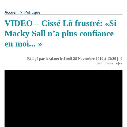
Accueil
>
Politique
VIDEO – Cissé Lô frustré: «Si
Macky Sall n’a plus confiance
en moi... »
Rédigé par leral.net le Jeudi 28 Novembre 2019 à 13:29 | |
0
commentaire(s)|