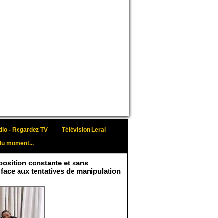
io - Regardez TV
Télévision Leral
du moment...
osition constante et sans
 face aux tentatives de manipulation
Face aux interprétations
malveillantes et aux
tentatives de
récupération visant à