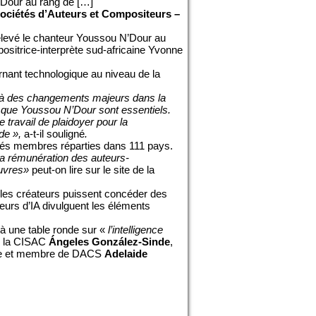
’Dour au rang de […]
Sociétés d’Auteurs et Compositeurs –
 élevé le chanteur Youssou N’Dour au
positrice-interprète sud-africaine Yvonne
urnant technologique au niveau de la
t à des changements majeurs dans la
nt que Youssou N’Dour sont
essentiels.
 travail de plaidoyer pour la
nde »,
a-t-il souligné
.
étés membres réparties dans 111 pays.
la rémunération des auteurs-
œuvres»
peut-on lire sur le site de la
ue les créateurs puissent concéder des
peurs d’IA divulguent les éléments
 à une table ronde sur «
l’intelligence
de la CISAC
Ángeles González-Sinde
,
ienne et membre de DACS
Adelaide