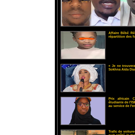
Affaire Bébé Ré
répartition des 
« Je ne trouvera
Sokhna Aïda Dia
Prix africain
étudiante de l’
au service de l’
Trafic de voiture
nuit arrêté, le m