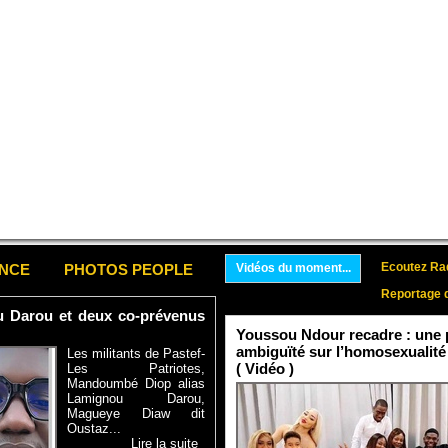
Ecoutez Rad
ENCE
PHOTOS PEOPLE
Vidéos du moment...
Reportage 
ou Darou et deux co-prévenus
Youssou Ndour recadre : une p
ambiguïté sur l’homosexualité
Les militants de Pastef-
( Vidéo )
Les Patriotes,
Mandoumbé Diop alias
Lamignou Darou,
Magueye Diaw dit
Oustaz...
Lire la suite