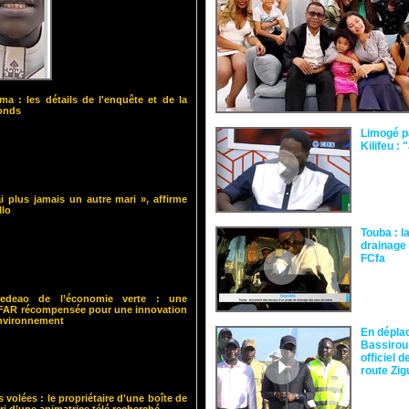
ma : les détails de l'enquête et de la
fonds
Limogé p
Kilifeu : 
i plus jamais un autre mari », affirme
llo
Touba : l
drainage 
FCfa ‎
 Cedeao de l’économie verte : une
ISFAR récompensée pour une innovation
environnement
En dépla
Bassirou
officiel 
route Zi
s volées : le propriétaire d'une boîte de
ari d’une animatrice télé recherché