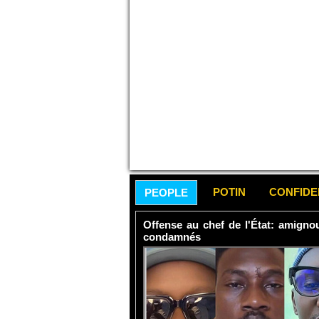
POTIN
CONFID
PEOPLE
Offense au chef de l'État: amign
condamnés