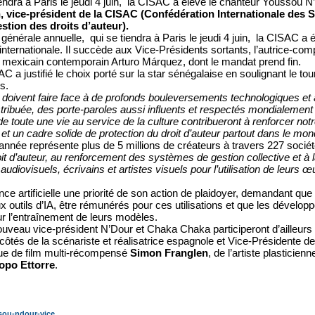
ndra à Paris le jeudi 4 juin, la CISAC a élevé le chanteur Youssou N
 vice-président de la CISAC (Confédération Internationale des 
stion des droits d’auteur).
nérale annuelle, qui se tiendra à Paris le jeudi 4 juin, la CISAC a
 internationale. Il succède aux Vice-Présidents sortants, l’autrice-com
mexicain contemporain Arturo Márquez, dont le mandat prend fin.
 a justifié le choix porté sur la star sénégalaise en soulignant le to
s.
e doivent faire face à de profonds bouleversements technologiques e
istribuée, des porte-paroles aussi influents et respectés mondialeme
 toute une vie au service de la culture contribueront à renforcer notre
et un cadre solide de protection du droit d’auteur partout dans le mo
 année représente plus de 5 millions de créateurs à travers 227 soci
t d’auteur, au renforcement des systèmes de gestion collective et à 
diovisuels, écrivains et artistes visuels pour l’utilisation de leurs 
gence artificielle une priorité de son action de plaidoyer, demandant q
ux outils d’IA, être rémunérés pour ces utilisations et que les dévelop
our l’entraînement de leurs modèles.
uveau vice-président N’Dour et Chaka Chaka participeront d’ailleurs
côtés de la scénariste et réalisatrice espagnole et Vice-Présidente 
ue de film multi-récompensé
Simon Franglen
, de l’artiste plastic
opo Ettorre
.
sou-ndour-vice...