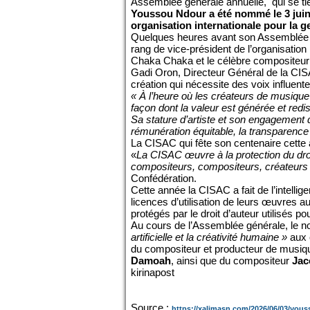
Assemblée générale annuelle, qui se tie
Youssou Ndour a été nommé le 3 juin,
organisation internationale pour la ge
Quelques heures avant son Assemblée gé
rang de vice-président de l’organisation
Chaka Chaka et le célèbre compositeur 
Gadi Oron, Directeur Général de la CISAC
création qui nécessite des voix influente
« À l’heure où les créateurs de musiqu
façon dont la valeur est générée et red
Sa stature d’artiste et son engagement de
rémunération équitable,
la
transparence 
La CISAC qui fête son centenaire cette
«
La CISAC œuvre à la protection du droi
compositeurs, compositeurs, créateurs au
Confédération.
Cette année la CISAC a fait de l’intelli
licences d’utilisation de leurs œuvres a
protégés par le droit d’auteur utilisés p
Au cours de l’Assemblée générale, le no
artificielle et la créativité humaine »
aux 
du compositeur et producteur de musiq
Damoah
, ainsi que du compositeur
Jac
kirinapost
Source :
https://xalimasn.com/2026/06/03/yous