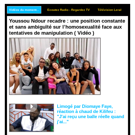
Vidéos du moment...
Ecoutez Radio - Regardez TV
Télévision Leral
Rep
Youssou Ndour recadre : une position constante
et sans ambiguïté sur l’homosexualité face aux
tentatives de manipulation ( Vidéo )
Face aux
interprétati
ons
malveillant
es et aux
tentatives
de
récupératio
n visant à
semer le
doute...
Limogé par Diomaye Faye,
réaction à chaud de Kilifeu :
"J'ai reçu une balle réelle quand
j'ai..."