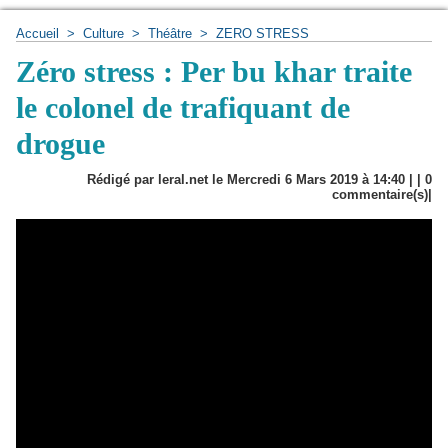
Accueil
>
Culture
>
Théâtre
>
ZERO STRESS
Zéro stress : Per bu khar traite
le colonel de trafiquant de
drogue
Rédigé par leral.net le Mercredi 6 Mars 2019 à 14:40 | |
0
commentaire(s)|