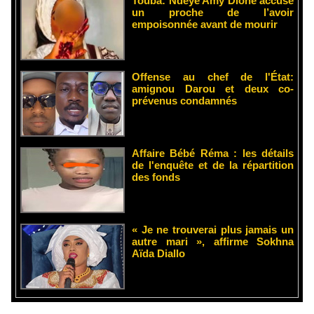
Touba: Ndèye Amy Dione accuse
un proche de l’avoir
empoisonnée avant de mourir
Offense au chef de l'État:
amignou Darou et deux co-
prévenus condamnés
Affaire Bébé Réma : les détails
de l'enquête et de la répartition
des fonds
« Je ne trouverai plus jamais un
autre mari », affirme Sokhna
Aïda Diallo