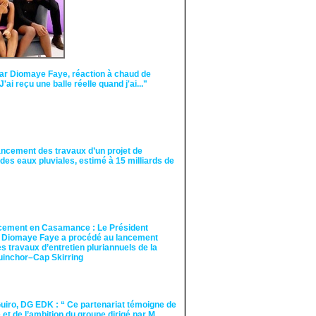
ar Diomaye Faye, réaction à chaud de
"J'ai reçu une balle réelle quand j'ai..."
ancement des travaux d’un projet de
des eaux pluviales, estimé à 15 milliards de
cement en Casamance : Le Président
 Diomaye Faye a procédé au lancement
des travaux d’entretien pluriannuels de la
guinchor–Cap Skirring
iro, DG EDK : “ Ce partenariat témoigne de
té et de l’ambition du groupe dirigé par M.