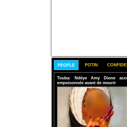
POTIN
CONFID
PEOPLE
Touba: Ndèye Amy Dione accu
empoisonnée avant de mourir