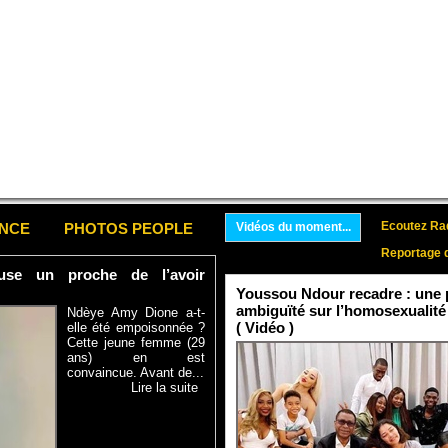
Ecoutez Rad
ENCE
PHOTOS PEOPLE
Vidéos du moment...
Reportage 
se un proche de l’avoir
Youssou Ndour recadre : une p
ambiguïté sur l’homosexualité
Ndèye Amy Dione a-t-
( Vidéo )
elle été empoisonnée ?
Cette jeune femme (29
ans) en est
convaincue. Avant de...
Lire la suite