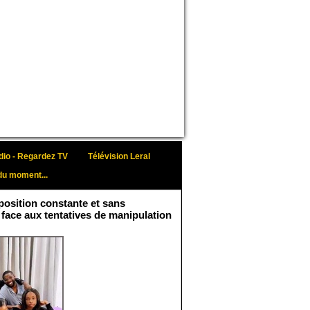
io - Regardez TV
Télévision Leral
du moment...
osition constante et sans
 face aux tentatives de manipulation
Face aux interprétations
malveillantes et aux
tentatives de
récupération visant à
semer le doute...