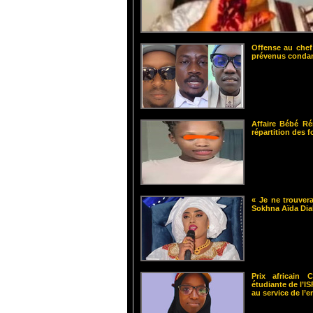
Offense au chef
prévenus cond
Affaire Bébé Ré
répartition des 
« Je ne trouvera
Sokhna Aïda Dia
Prix africain
étudiante de l’
au service de l’