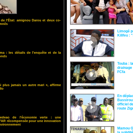
 de l'État: amignou Darou et deux co-
amnés
Limogé p
Kilifeu : 
ma : les détails de l'enquête et de la
fonds
Touba : l
drainage 
FCfa ‎
i plus jamais un autre mari », affirme
llo
En dépla
Bassirou
officiel 
route Zi
 Cedeao de l’économie verte : une
ISFAR récompensée pour une innovation
environnement
Mamou Gu
la solidi