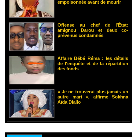
empoisonnée avant de mourir
Offense au chef de l'État:
amignou Darou et deux co-
prévenus condamnés
Affaire Bébé Réma : les détails
de l'enquête et de la répartition
des fonds
« Je ne trouverai plus jamais un
autre mari », affirme Sokhna
Aïda Diallo