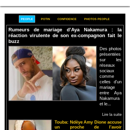
PEOPLE
POTIN
CONFIDENCE
PHOTOS PEOPLE
Rumeurs de mariage d’Aya Nakamura : la
réaction virulente de son ex-compagnon fait le
buzz
Des photos
présentées
sur les
réseaux
sociaux
comme
celles d'un
mariage
entre Aya
Nakamura
et le...
Lire la suite
Touba: Ndèye Amy Dione accuse
un proche de l’avoir