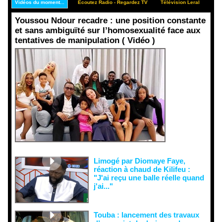
Vidéos du moment...
Ecoutez Radio - Regardez TV
Télévision Leral
Rep
Youssou Ndour recadre : une position constante
et sans ambiguïté sur l’homosexualité face aux
tentatives de manipulation ( Vidéo )
Face aux
interprétati
ons
malveillant
es et aux
tentatives
de
récupératio
n visant à
semer le
doute...
Limogé par Diomaye Faye,
réaction à chaud de Kilifeu :
"J'ai reçu une balle réelle quand
j'ai..."
Touba : lancement des travaux