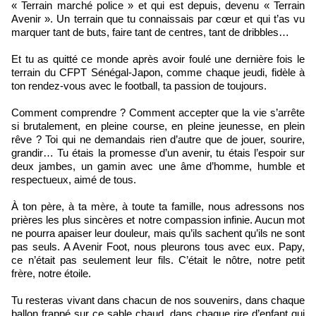
« Terrain marché police » et qui est depuis, devenu « Terrain
Avenir ». Un terrain que tu connaissais par cœur et qui t’as vu
marquer tant de buts, faire tant de centres, tant de dribbles…
Et tu as quitté ce monde après avoir foulé une dernière fois le
terrain du CFPT Sénégal-Japon, comme chaque jeudi, fidèle à
ton rendez-vous avec le football, ta passion de toujours.
Comment comprendre ? Comment accepter que la vie s’arrête
si brutalement, en pleine course, en pleine jeunesse, en plein
rêve ? Toi qui ne demandais rien d’autre que de jouer, sourire,
grandir… Tu étais la promesse d’un avenir, tu étais l’espoir sur
deux jambes, un gamin avec une âme d’homme, humble et
respectueux, aimé de tous.
À ton père, à ta mère, à toute ta famille, nous adressons nos
prières les plus sincères et notre compassion infinie. Aucun mot
ne pourra apaiser leur douleur, mais qu’ils sachent qu’ils ne sont
pas seuls. A Avenir Foot, nous pleurons tous avec eux. Papy,
ce n’était pas seulement leur fils. C’était le nôtre, notre petit
frère, notre étoile.
Tu resteras vivant dans chacun de nos souvenirs, dans chaque
ballon frappé sur ce sable chaud, dans chaque rire d’enfant qui