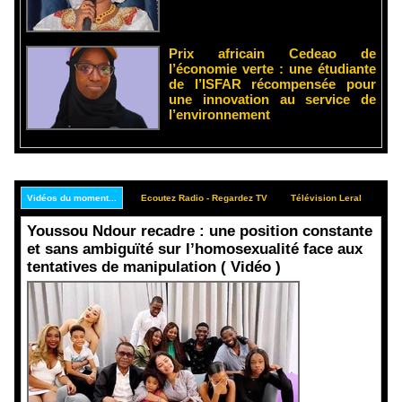
Prix africain Cedeao de
l’économie verte : une étudiante
de l’ISFAR récompensée pour
une innovation au service de
l’environnement
Vidéos du moment...
Ecoutez Radio - Regardez TV
Télévision Leral
Rep
Youssou Ndour recadre : une position constante
et sans ambiguïté sur l’homosexualité face aux
tentatives de manipulation ( Vidéo )
Face aux
interprétati
ons
malveillant
es et aux
tentatives
de