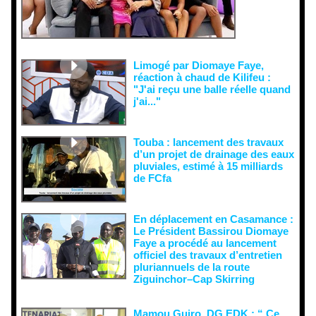
récupératio
n visant à
semer le
doute...
Limogé par Diomaye Faye,
réaction à chaud de Kilifeu :
"J'ai reçu une balle réelle quand
j'ai..."
Touba : lancement des travaux
d’un projet de drainage des eaux
pluviales, estimé à 15 milliards
de FCfa ‎
En déplacement en Casamance :
Le Président Bassirou Diomaye
Faye a procédé au lancement
officiel des travaux d’entretien
pluriannuels de la route
Ziguinchor–Cap Skirring
Mamou Guiro, DG EDK : “ Ce