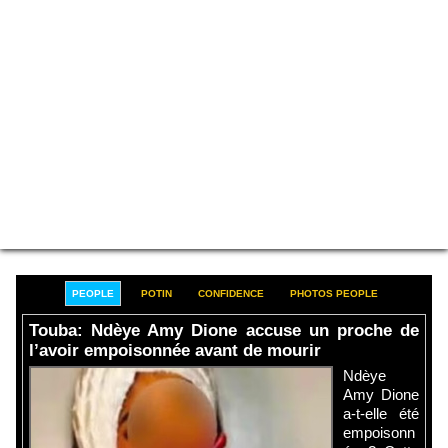
PEOPLE
POTIN
CONFIDENCE
PHOTOS PEOPLE
Touba: Ndèye Amy Dione accuse un proche de
l’avoir empoisonnée avant de mourir
Ndèye
Amy Dione
a-t-elle été
empoisonn