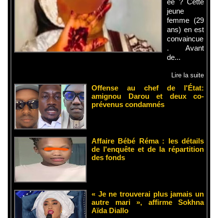
ée ? Cette
jeune
femme (29
ans) en est
convaincue
. Avant
de...
Lire la suite
Offense au chef de l'État:
amignou Darou et deux co-
prévenus condamnés
Affaire Bébé Réma : les détails
de l'enquête et de la répartition
des fonds
« Je ne trouverai plus jamais un
autre mari », affirme Sokhna
Aïda Diallo