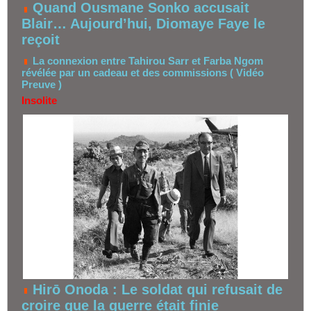
Quand Ousmane Sonko accusait
Blair… Aujourd’hui, Diomaye Faye le
reçoit
La connexion entre Tahirou Sarr et Farba Ngom
révélée par un cadeau et des commissions ( Vidéo
Preuve )
Insolite
Hirō Onoda : Le soldat qui refusait de
croire que la guerre était finie