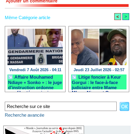
<
>
Même Catégorie article
Vendredi 7 Août 2026 - 04:11
Jeudi 23 Juillet 2026 - 02:57
Affaire Mouhamed
Litige foncier à Keur
Ndiaye « Sonko » : le juge
Gorgui : le face-à-face
d’instruction ordonne
judiciaire entre Mame
une liberté provisoire
Mbaye Niang et Ousmane
après la clôture de
Sonko reporté
l’enquête
Recherche avancée