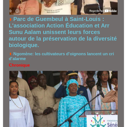
Parc de Guembeul à Saint-Louis :
L'association Action Éducation et Arr
Sunu Aalam unissent leurs forces
autour de la préservation de la diversité
biologique.
Ngomène: les cultivateurs d'oignons lancent un cri
d'alarme
Chronique