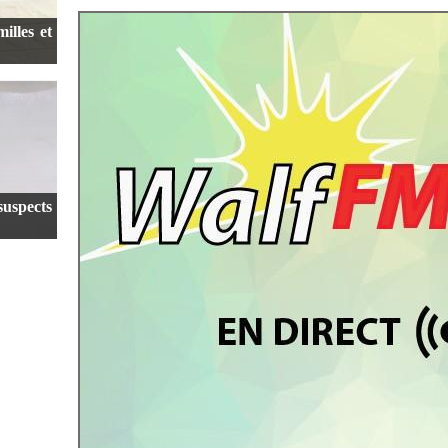
illes et
suspects