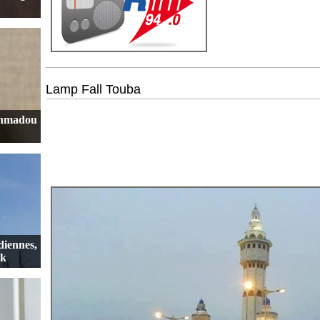
Lamp Fall Touba
Ahmadou
»
iennes,
sk