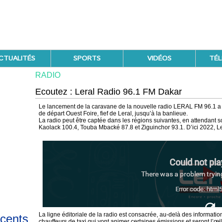
CTUALITÉS
SPORTS
VIDÉOS
TÉL
RADIO
Ecoutez : Leral Radio 96.1 FM Dakar
Le lancement de la caravane de la nouvelle radio LERAL FM 96.1 a 
de départ Ouest Foire, fief de Leral, jusqu’à la banlieue.
La radio peut être captée dans les régions suivantes, en attendant son 
Kaolack 100.4, Touba Mbacké 87.8 et Ziguinchor 93.1. D’ici 2022, Le
La ligne éditoriale de la radio est consacrée, au-delà des informatio
écents
chauffeurs de taxi qui vont animer certaines émissions et seront l’œi