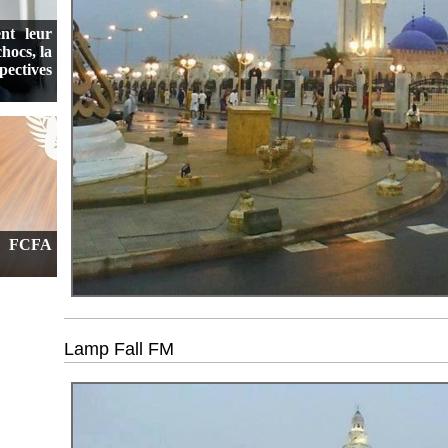
nt leur
hocs, la
spectives
ds FCFA
Lamp Fall FM