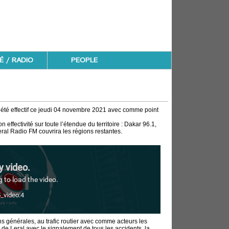
É / RADIO
PEOPLE
été effectif ce jeudi 04 novembre 2021 avec comme point
effectivité sur toute l’étendue du territoire : Dakar 96.1,
ral Radio FM couvrira les régions restantes.
ns générales, au trafic routier avec comme acteurs les
l de Leral avec le signalement de tous les accidents, la