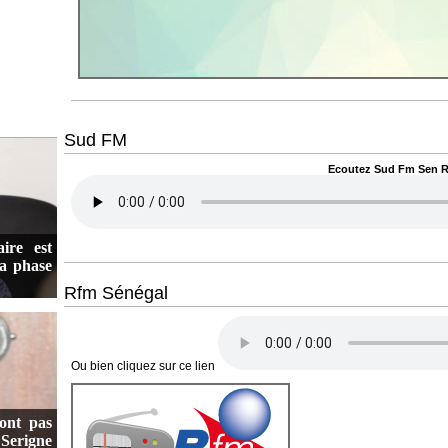
Sud FM
Ecoutez Sud Fm Sen Ra
aire est
sa phase
Rfm Sénégal
Ou bien cliquez sur ce lien
ont pas
 Serigne