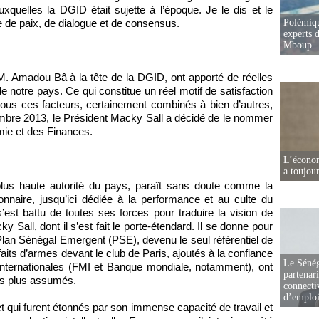
auxquelles la DGID était sujette à l’époque. Je le dis et le
de paix, de dialogue et de consensus.
Polémiqu
experts d
Mboup
M. Amadou Bâ à la tête de la DGID, ont apporté de réelles
e notre pays. Ce qui constitue un réel motif de satisfaction
 tous ces facteurs, certainement combinés à bien d’autres,
tembre 2013, le Président Macky Sall a décidé de le nommer
mie et des Finances.
L’écono
a toujou
lus haute autorité du pays, paraît sans doute comme la
onnaire, jusqu’ici dédiée à la performance et au culte du
’est battu de toutes ses forces pour traduire la vision de
 Sall, dont il s’est fait le porte-étendard. Il se donne pour
lan Sénégal Emergent (PSE), devenu le seul référentiel de
aits d’armes devant le club de Paris, ajoutés à la confiance
Le Sénég
s internationales (FMI et Banque mondiale, notamment), ont
partenar
es plus assumés.
connectiv
d’emplo
qui furent étonnés par son immense capacité de travail et