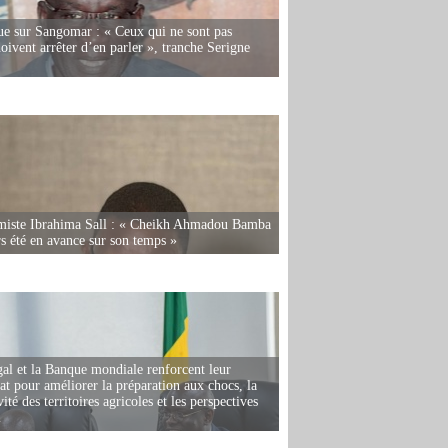
e sur Sangomar : « Ceux qui ne sont pas
oivent arrêter d’en parler », tranche Serigne
miste Ibrahima Sall : « Cheikh Ahmadou Bamba
rs été en avance sur son temps »
al et la Banque mondiale renforcent leur
iat pour améliorer la préparation aux chocs, la
ité des territoires agricoles et les perspectives
i