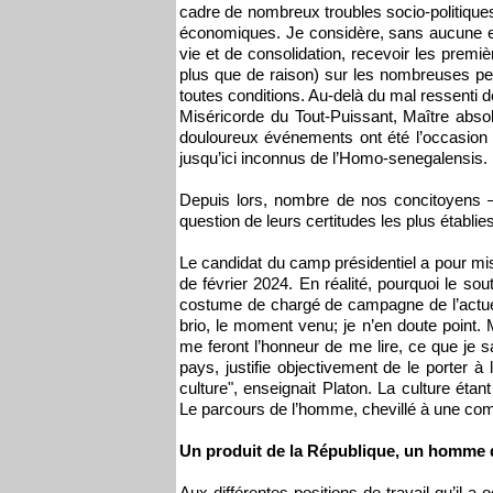
cadre de nombreux troubles socio-politiques
économiques. Je considère, sans aucune e
vie et de consolidation, recevoir les premi
plus que de raison) sur les nombreuses pe
toutes conditions. Au-delà du mal ressenti de
Miséricorde du Tout-Puissant, Maître absolu
douloureux événements ont été l’occasion 
jusqu’ici inconnus de l’Homo-senegalensis.
Depuis lors, nombre de nos concitoyens –
question de leurs certitudes les plus établies
Le candidat du camp présidentiel a pour mis
de février 2024. En réalité, pourquoi le sou
costume de chargé de campagne de l’actuel
brio, le moment venu; je n’en doute point.
me feront l’honneur de me lire, ce que je s
pays, justifie objectivement de le porter à
culture", enseignait Platon. La culture éta
Le parcours de l’homme, chevillé à une co
Un produit de la République, un homme 
Aux différentes positions de travail qu’il a