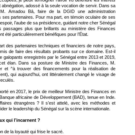
et abnégation, adossé à la seule vocation de servir. Dans sa
 M. Amadou Bâ, faire de la DGID une administration
 ses partenaires. Pour ma part, en témoin oculaire de ses
spoir, l’aube de sa présidence, guidant notre cher Sénégal
es passages plus que brillants au ministère des Finances
nt été particulièrement bénéfiques pour l’État.
 part des partenaires techniques et financiers de notre pays,
rmis de faire des résultats probants sur ce domaine. Est-il
e galopants enregistrés par le Sénégal entre 2013 et 2019,
 cet élan. Dans sa posture de Ministre des Finances, M.
et ^à trouver des financements pour la réalisation de
nt), qui aujourd’hui, ont littéralement changé le visage de
reculés.
orté en 2017, le prix de meilleur Ministre des Finances en
 Banque africaine de Développement (BAD), tenue en Inde.
aires étrangères ? Il s’est attelé, avec les méthodes et
ider le leadership du Sénégal sur la scène internationale.
ux qui l’incarnent ?
 de la loyauté qui frise le sacré.