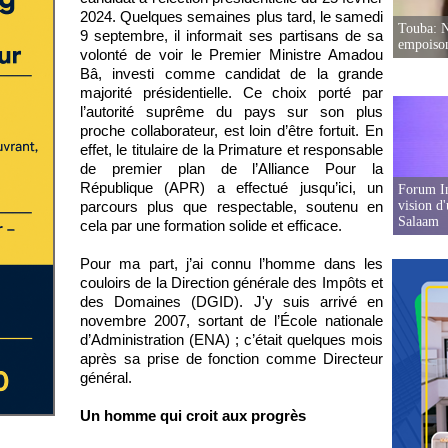
2024. Quelques semaines plus tard, le samedi
Touba: N
9 septembre, il informait ses partisans de sa
empoison
volonté de voir le Premier Ministre Amadou
Bâ, investi comme candidat de la grande
majorité présidentielle. Ce choix porté par
l’autorité suprême du pays sur son plus
proche collaborateur, est loin d’être fortuit. En
effet, le titulaire de la Primature et responsable
de premier plan de l’Alliance Pour la
République (APR) a effectué jusqu’ici, un
Forum In
parcours plus que respectable, soutenu en
vision d
Salaam
cela par une formation solide et efficace.
Pour ma part, j’ai connu l’homme dans les
couloirs de la Direction générale des Impôts et
des Domaines (DGID). J'y suis arrivé en
novembre 2007, sortant de l’École nationale
d’Administration (ENA) ; c’était quelques mois
après sa prise de fonction comme Directeur
général.
Un homme qui croit aux progrès