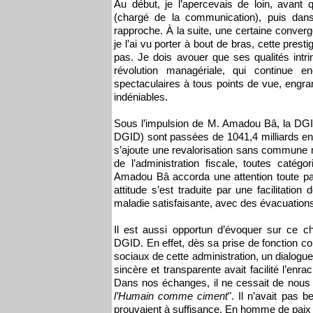
Au début, je l’apercevais de loin, avant
(chargé de la communication), puis dans
rapproche. À la suite, une certaine converg
je l’ai vu porter à bout de bras, cette pres
pas. Je dois avouer que ses qualités intri
révolution managériale, qui continue e
spectaculaires à tous points de vue, engra
indéniables.
Sous l’impulsion de M. Amadou Bâ, la DGID d
DGID) sont passées de 1041,4 milliards en
s’ajoute une revalorisation sans commune m
de l’administration fiscale, toutes cat
Amadou Bâ accorda une attention toute par
attitude s’est traduite par une facilitation
maladie satisfaisante, avec des évacuations 
Il est aussi opportun d’évoquer sur ce cha
DGID. En effet, dès sa prise de fonction
sociaux de cette administration, un dialogue 
sincère et transparente avait facilité l’en
Dans nos échanges, il ne cessait de nous r
l’Humain comme ciment
". Il n’avait pas 
prouvaient à suffisance. En homme de paix e