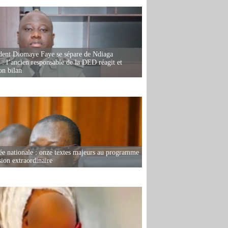
dent Diomaye Faye se sépare de Ndiaga
: l’ancien responsable de la DED réagit et
on bilan
e nationale : onze textes majeurs au programme
sion extraordinaire