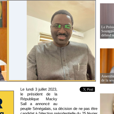
Le Prési
Soumaré 
défend s
Assemblé
de la ses
Le lundi 3 juillet 2023,
le président de la
République Macky
Sall a annoncé au
peuple Sénégalais, sa décision de ne pas être
candidat à l’élection présidentielle du 25 février