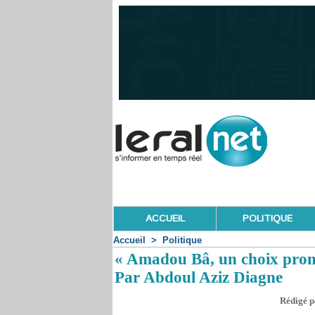
ACCUEIL
POLITIQUE
Accueil
>
Politique
« Amadou Bâ, un choix promet
Par Abdoul Aziz Diagne
Rédigé p