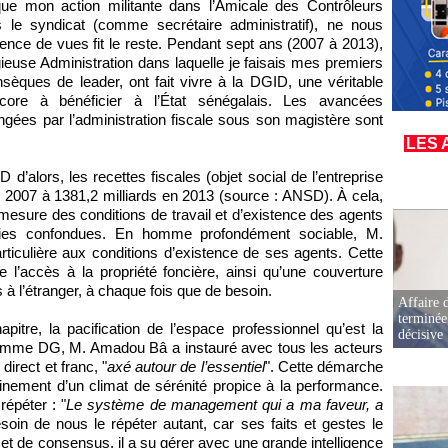
 que mon action militante dans l’Amicale des Contrôleurs
 le syndicat (comme secrétaire administratif), ne nous
ence de vues fit le reste. Pendant sept ans (2007 à 2013),
tigieuse Administration dans laquelle je faisais mes premiers
nsèques de leader, ont fait vivre à la DGID, une véritable
ncore à bénéficier à l’État sénégalais. Les avancées
ngées par l’administration fiscale sous son magistère sont
LES 
’alors, les recettes fiscales (objet social de l’entreprise
 2007 à 1381,2 milliards en 2013 (source : ANSD). À cela,
esure des conditions de travail et d’existence des agents
égories confondues. En homme profondément sociable, M.
ticulière aux conditions d’existence de ses agents. Cette
 de l’accès à la propriété foncière, ainsi qu’une couverture
à l’étranger, à chaque fois que de besoin.
Affaire d
terminée
pitre, la pacification de l’espace professionnel qu’est la
décisive
 comme DG, M. Amadou Bâ a instauré avec tous les acteurs
direct et franc, "
axé autour de l’essentiel
". Cette démarche
racinement d’un climat de sérénité propice à la performance.
épéter : "
Le système de management qui a ma faveur, a
besoin de nous le répéter autant, car ses faits et gestes le
t de consensus, il a su gérer avec une grande intelligence