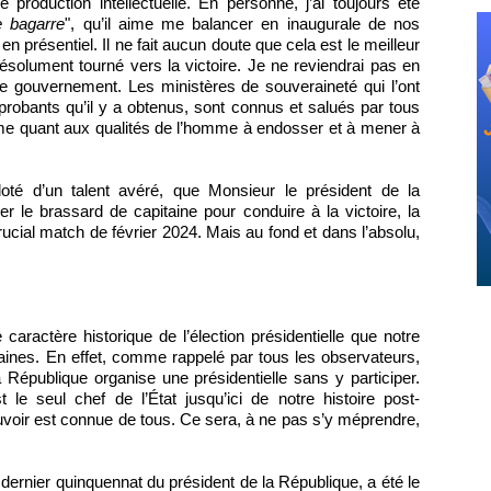
 production intellectuelle. En personne, j’ai toujours été
e bagarre
", qu’il aime me balancer en inaugurale de nos
 présentiel. Il ne fait aucun doute que cela est le meilleur
ésolument tourné vers la victoire. Je ne reviendrai pas en
le gouvernement. Les ministères de souveraineté qui l’ont
ts probants qu’il y a obtenus, sont connus et salués par tous
ime quant aux qualités de l’homme à endosser et à mener à
té d’un talent avéré, que Monsieur le président de la
r le brassard de capitaine pour conduire à la victoire, la
rucial match de février 2024. Mais au fond et dans l’absolu,
 caractère historique de l’élection présidentielle que notre
ines. En effet, comme rappelé par tous les observateurs,
a République organise une présidentielle sans y participer.
 le seul chef de l’État jusqu’ici de notre histoire post-
uvoir est connue de tous. Ce sera, à ne pas s’y méprendre,
e dernier quinquennat du président de la République, a été le