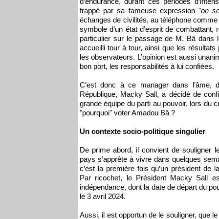
d’endurance, durant ces périodes d’intense
frappé par sa fameuse expression "
on s
échanges de civilités, au téléphone comme en
symbole d’un état d’esprit de combattant, r
particulier sur le passage de M. Bâ dans 
accueilli tour à tour, ainsi que les résulta
les observateurs. L’opinion est aussi unan
bon port, les responsabilités à lui confiées.
C’est donc à ce manager dans l’âme, do
République, Macky Sall, a décidé de confie
grande équipe du parti au pouvoir, lors du c
"pourquoi" voter Amadou Bâ ?
Un contexte socio-politique singulier
De prime abord, il convient de souligner le
pays s’apprête à vivre dans quelques sema
c’est la première fois qu’un président de l
Par ricochet, le Président Macky Sall est
indépendance, dont la date de départ du po
le 3 avril 2024.
Aussi, il est opportun de le souligner, que l