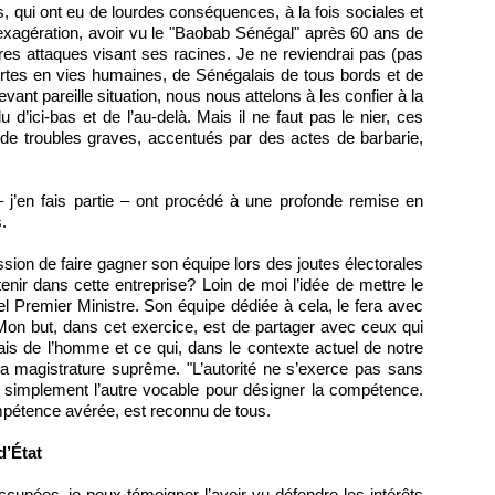
, qui ont eu de lourdes conséquences, à la fois sociales et
xagération, avoir vu le "Baobab Sénégal" après 60 ans de
ères attaques visant ses racines. Je ne reviendrai pas (pas
rtes en vies humaines, de Sénégalais de tous bords et de
vant pareille situation, nous nous attelons à les confier à la
 d’ici-bas et de l’au-delà. Mais il ne faut pas le nier, ces
de troubles graves, accentués par des actes de barbarie,
 j’en fais partie – ont procédé à une profonde remise en
.
sion de faire gagner son équipe lors des joutes électorales
tenir dans cette entreprise? Loin de moi l’idée de mettre le
 Premier Ministre. Son équipe dédiée à cela, le fera avec
 Mon but, dans cet exercice, est de partager avec ceux qui
ais de l’homme et ce qui, dans le contexte actuel de notre
 la magistrature suprême. "L’autorité ne s’exerce pas sans
nt simplement l’autre vocable pour désigner la compétence.
mpétence avérée, est reconnu de tous.
d’État
 occupées, je peux témoigner l’avoir vu défendre les intérêts