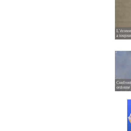
L’écono
a toujou
Confront
ordonne 