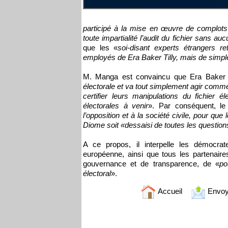
participé à la mise en œuvre de complots p
toute impartialité l’audit du fichier sans 
que les «
soi-disant experts étrangers re
employés de Era Baker Tilly, mais de simple
M. Manga est convaincu que Era Baker T
électorale et va tout simplement agir comme
certifier leurs manipulations du fichier 
électorales à venir
». Par conséquent, l
l’opposition et à la société civile, pour que
Diome soit «dessaisi de toutes les question
A ce propos, il interpelle les démocrate
européenne, ainsi que tous les partenair
gouvernance et de transparence, de «
po
électoral
».
Accueil
Envoy