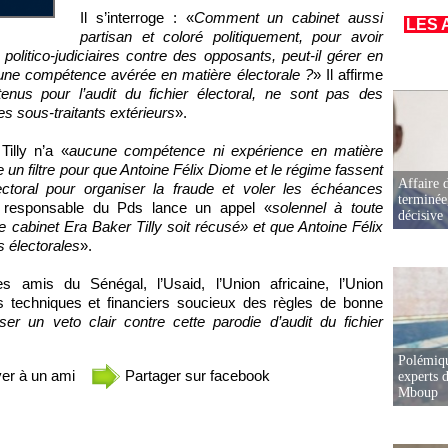
Il s’interroge : «
Comment un cabinet aussi
LES 
partisan et coloré politiquement, pour avoir
olitico-judiciaires contre des opposants, peut-il gérer en
aucune compétence avérée en matière électorale ?
» Il affirme
tenus pour l’audit du fichier électoral, ne sont pas des
s sous-traitants extérieurs
».
illy n’a «
aucune compétence ni expérience en matière
 un filtre pour que Antoine Félix Diome et le régime fassent
Affaire d
électoral pour organiser la fraude et voler les échéances
terminée
e responsable du Pds lance un appel «
solennel à toute
décisive
 le cabinet Era Baker Tilly soit récusé» et que Antoine Félix
s électorales
».
s amis du Sénégal, l’Usaid, l’Union africaine, l’Union
es techniques et financiers soucieux des règles de bonne
ser un veto clair contre cette parodie d’audit du fichier
Polémiqu
er à un ami
Partager sur facebook
experts d
Mboup