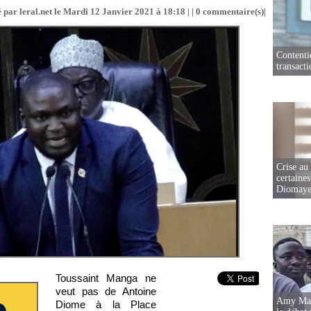
 par leral.net le Mardi 12 Janvier 2021 à 18:18 | |
0
commentaire(s)|
Contenti
transact
Crise au
certaines
Diomaye
Toussaint Manga ne
veut pas de Antoine
Amy Mara
Diome à la Place