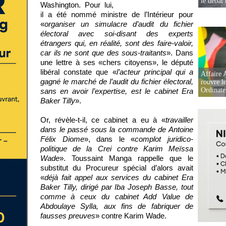
le débat 
Washington. Pour lui,
il a été nommé ministre de l’Intérieur pour
«
organiser un simulacre d’audit du fichier
électoral avec soi-disant des experts
étrangers qui, en réalité, sont des faire-valoir,
car ils ne sont que des sous-traitants
». Dans
une lettre à ses «chers citoyens», le député
libéral constate que «
l’acteur principal qui a
Affaire 
gagné le marché de l’audit du fichier électoral,
rouvre l
Ordinate
sans en avoir l’expertise, est le cabinet Era
Baker Tilly
».
Or, révèle-t-il, ce cabinet a eu à «
travailler
dans le passé sous la commande de Antoine
Félix Diome
», dans le «
complot juridico-
politique de la Crei contre Karim Meïssa
Wade
». Toussaint Manga rappelle que le
substitut du Procureur spécial d’alors avait
«
déjà fait appel aux services du cabinet Era
Baker Tilly, dirigé par Iba Joseph Basse, tout
comme à ceux du cabinet Add Value de
Abdoulaye Sylla, aux fins de fabriquer de
fausses preuves
» contre Karim Wade.