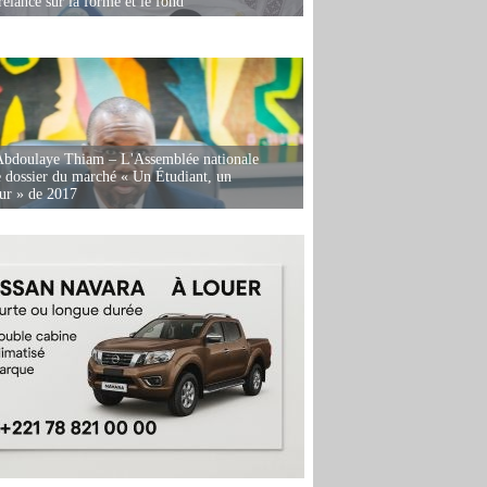
relancé sur la forme et le fond
Abdoulaye Thiam – L'Assemblée nationale
e dossier du marché « Un Étudiant, un
ur » de 2017