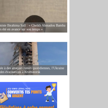
miste Ibrahima Sall : « Cheikh Ahmadou Bamba
rs été en avance sur son temps »
ée à des attaques russes quotidiennes, l'Ukraine
des évacuations à Kramatorsk