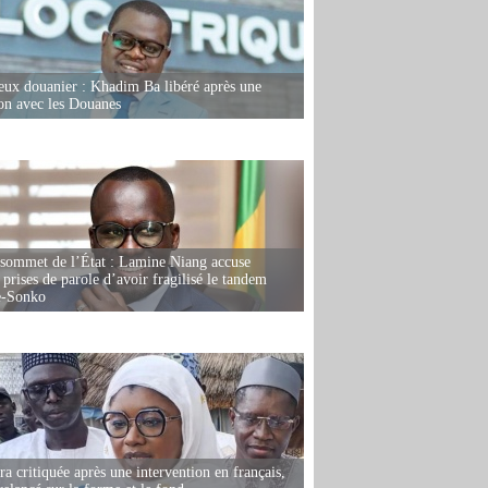
eux douanier : Khadim Ba libéré après une
ion avec les Douanes
 sommet de l’État : Lamine Niang accuse
 prises de parole d’avoir fragilisé le tandem
-Sonko
 critiquée après une intervention en français,