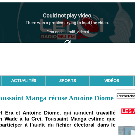
ACTUALITÉS
SPORTS
VIDÉOS
: Toussaint Manga récuse Antoine Diome
LES 
t Era et Antoine Diome, qui auraient travaillé
m Wade à la Crei. Toussaint Manga estime que
articiper à l’audit du fichier électoral dans le