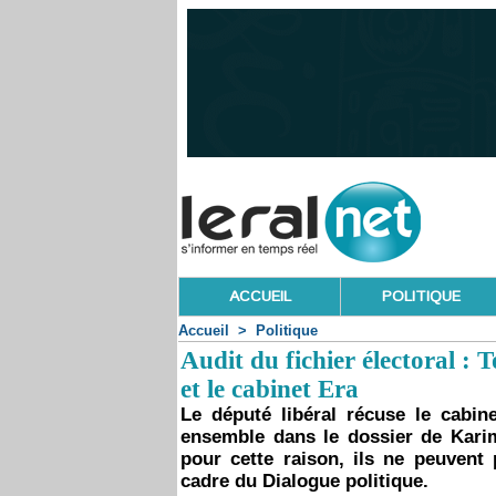
ACCUEIL
POLITIQUE
Accueil
>
Politique
Audit du fichier électoral 
et le cabinet Era
Le député libéral récuse le cabine
ensemble dans le dossier de Kari
pour cette raison, ils ne peuvent p
cadre du Dialogue politique.