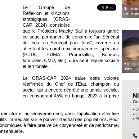
Le Groupe de
Rumeurs 
Réflexion et d'Actions
virulent
stratégiques (GRAS-
CAP 2024) considère
que le Président Macky Sall a toujours gardé
ce souci permanent de construire "un Sénégal
de tous, un Sénégal pour tous", comme en
attestent les nombreux programmes spéciaux
(PUDC, PUMA, Promovilles, Bourses
familiales, CMU, etc.), qui visent l'équité sociale
Affaire P
et territoriale.
renvoie p
Le GRAS-CAP 2024 salue cette volonté
réaffirmée du Chef de l'Etat, champion du
social, qui a encore décrété une année sociale,
en consacrant 45% du budget 2023 à la prise
inistre et au Gouvernement, dans l'application effective
itifs immédiats sur le pouvoir d'achat des populations. Pour
conomiques à faire preuve de citoyenneté et de patriotisme,
onsensuelle.