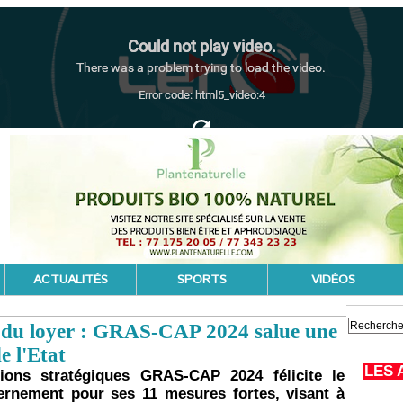
ACTUALITÉS
SPORTS
VIDÉOS
et du loyer : GRAS-CAP 2024 salue une
e l'Etat
LES 
ions stratégiques GRAS-CAP 2024 félicite le
ernement pour ses 11 mesures fortes, visant à