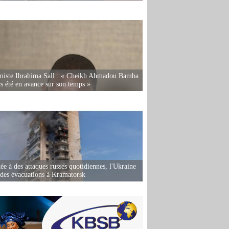
miste Ibrahima Sall : « Cheikh Ahmadou Bamba
rs été en avance sur son temps »
ée à des attaques russes quotidiennes, l'Ukraine
des évacuations à Kramatorsk