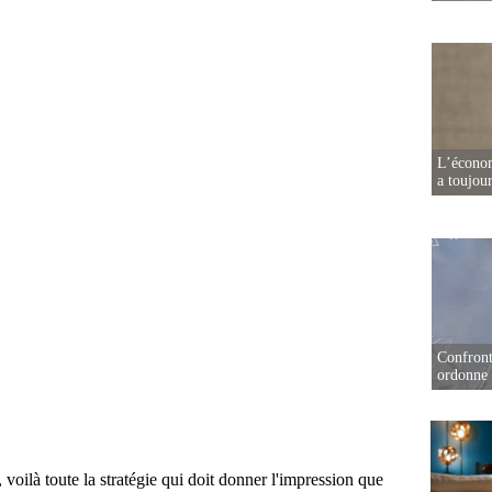
L’écono
a toujou
Confront
ordonne 