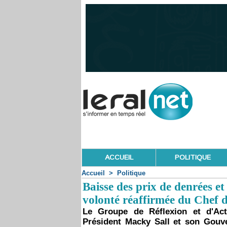
ACCUEIL
POLITIQUE
Accueil
>
Politique
Baisse des prix de denrées 
volonté réaffirmée du Chef d
Le Groupe de Réflexion et d'Act
Président Macky Sall et son Gouv