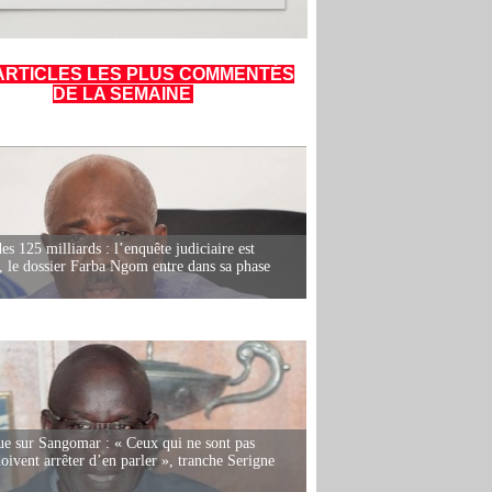
ARTICLES LES PLUS COMMENTÉS
DE LA SEMAINE
es 125 milliards : l’enquête judiciaire est
, le dossier Farba Ngom entre dans sa phase
e sur Sangomar : « Ceux qui ne sont pas
oivent arrêter d’en parler », tranche Serigne