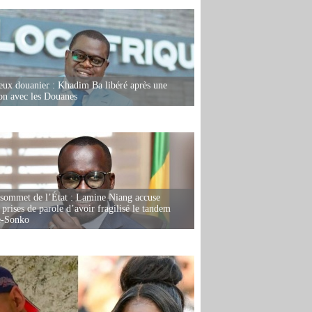
eux douanier : Khadim Ba libéré après une
ion avec les Douanes
 sommet de l’État : Lamine Niang accuse
 prises de parole d’avoir fragilisé le tandem
-Sonko