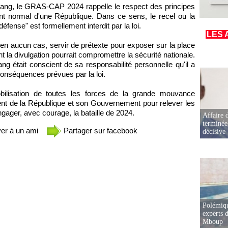
 Niang, le GRAS-CAP 2024 rappelle le respect des principes
ent normal d'une République. Dans ce sens, le recel ou la
fense" est formellement interdit par la loi.
LES 
t en aucun cas, servir de prétexte pour exposer sur la place
t la divulgation pourrait compromettre la sécurité nationale.
g était conscient de sa responsabilité personnelle qu'il a
onséquences prévues par la loi.
ilisation de toutes les forces de la grande mouvance
ident de la République et son Gouvernement pour relever les
gager, avec courage, la bataille de 2024.
Affaire d
terminée
er à un ami
Partager sur facebook
décisive
Polémiqu
experts d
Mboup