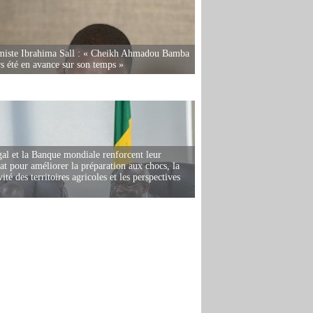
miste Ibrahima Sall : « Cheikh Ahmadou Bamba
rs été en avance sur son temps »
al et la Banque mondiale renforcent leur
iat pour améliorer la préparation aux chocs, la
ité des territoires agricoles et les perspectives
i