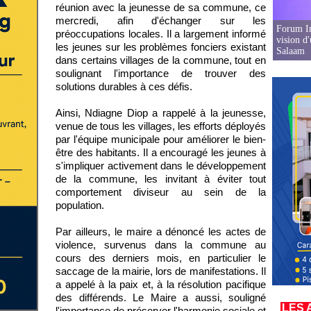
réunion avec la jeunesse de sa commune, ce
mercredi, afin d'échanger sur les
Forum In
préoccupations locales. Il a largement informé
vision d
les jeunes sur les problèmes fonciers existant
Salaam
dans certains villages de la commune, tout en
soulignant l'importance de trouver des
solutions durables à ces défis.
Ainsi, Ndiagne Diop a rappelé à la jeunesse,
venue de tous les villages, les efforts déployés
par l'équipe municipale pour améliorer le bien-
être des habitants. Il a encouragé les jeunes à
s'impliquer activement dans le développement
de la commune, les invitant à éviter tout
comportement diviseur au sein de la
population.
Par ailleurs, le maire a dénoncé les actes de
violence, survenus dans la commune au
cours des derniers mois, en particulier le
saccage de la mairie, lors de manifestations. Il
a appelé à la paix et, à la résolution pacifique
des différends. Le Maire a aussi, souligné
LES 
l'importance de préserver l'harmonie sociale et