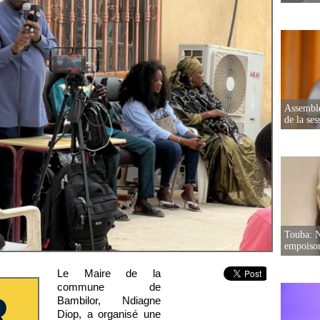
Assemblé
de la ses
Touba: N
empoison
Le Maire de la
commune de
Bambilor, Ndiagne
Diop, a organisé une