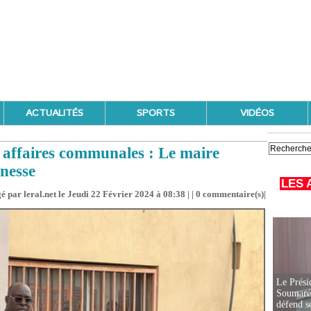
ACTUALITÉS
SPORTS
VIDÉOS
s affaires communales : Le maire
unesse
LES 
é par leral.net le Jeudi 22 Février 2024 à 08:38 | |
0
commentaire(s)|
Le Prési
Soumaré 
défend s