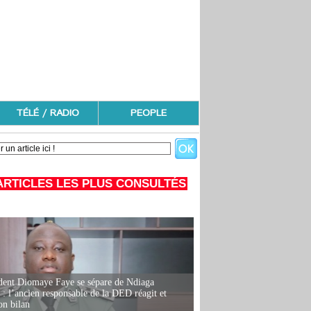
TÉLÉ / RADIO
PEOPLE
ARTICLES LES PLUS CONSULTÉS
dent Diomaye Faye se sépare de Ndiaga
: l’ancien responsable de la DED réagit et
on bilan