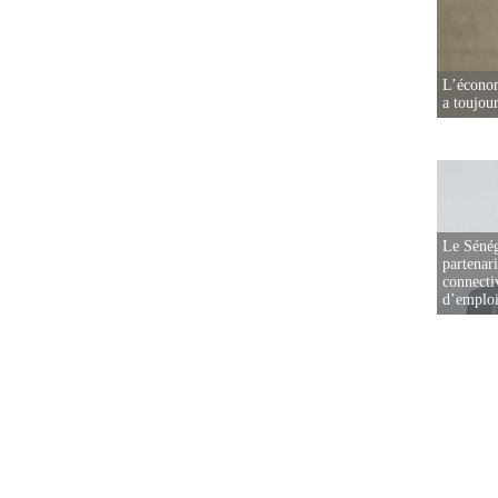
L’écono
a toujou
Le Sénég
partenar
connectiv
d’emplo