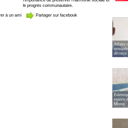
le progrès communautaire.
er à un ami
Partager sur facebook
Affaire d
terminée
décisive
Polémiqu
experts d
Mboup