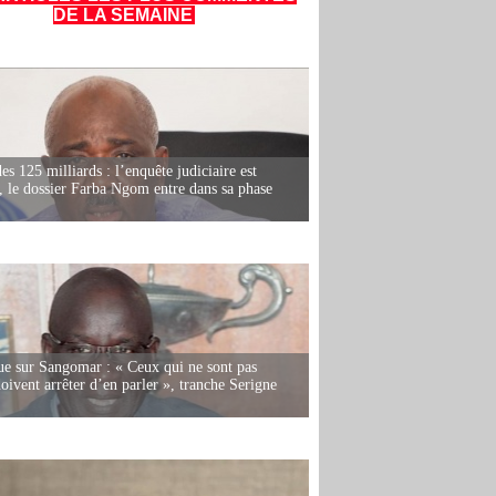
DE LA SEMAINE
es 125 milliards : l’enquête judiciaire est
, le dossier Farba Ngom entre dans sa phase
e sur Sangomar : « Ceux qui ne sont pas
oivent arrêter d’en parler », tranche Serigne