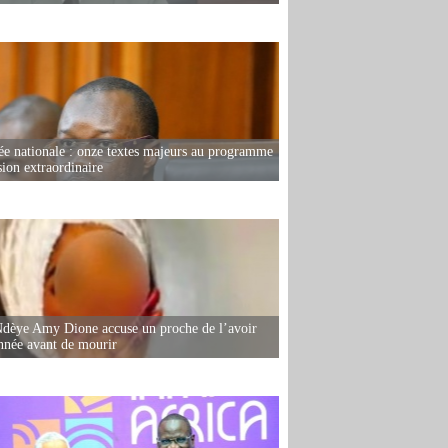
e nationale : onze textes majeurs au programme
sion extraordinaire
dèye Amy Dione accuse un proche de l’avoir
née avant de mourir