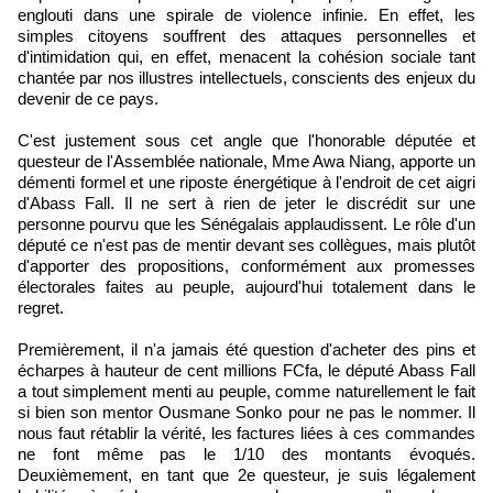
englouti dans une spirale de violence infinie. En effet, les
simples citoyens souffrent des attaques personnelles et
d'intimidation qui, en effet, menacent la cohésion sociale tant
chantée par nos illustres intellectuels, conscients des enjeux du
devenir de ce pays.
C'est justement sous cet angle que l'honorable députée et
questeur de l'Assemblée nationale, Mme Awa Niang, apporte un
démenti formel et une riposte énergétique à l'endroit de cet aigri
d'Abass Fall. Il ne sert à rien de jeter le discrédit sur une
personne pourvu que les Sénégalais applaudissent. Le rôle d'un
député ce n'est pas de mentir devant ses collègues, mais plutôt
d'apporter des propositions, conformément aux promesses
électorales faites au peuple, aujourd'hui totalement dans le
regret.
Premièrement, il n'a jamais été question d'acheter des pins et
écharpes à hauteur de cent millions FCfa, le député Abass Fall
a tout simplement menti au peuple, comme naturellement le fait
si bien son mentor Ousmane Sonko pour ne pas le nommer. Il
nous faut rétablir la vérité, les factures liées à ces commandes
ne font même pas le 1/10 des montants évoqués.
Deuxièmement, en tant que 2e questeur, je suis légalement