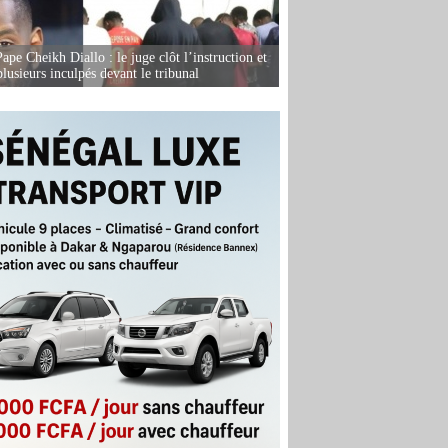
ape Cheikh Diallo : le juge clôt l’instruction et
lusieurs inculpés devant le tribunal