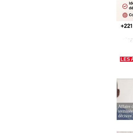
LES 
Affaire d
terminée
décisive