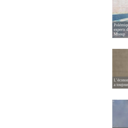
Polémiqu
experts d
Mboup
L’écono
a toujou