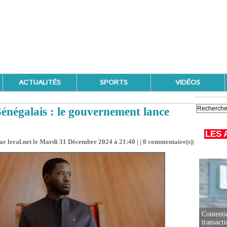
ACTUALITÉS
SPORTS
VIDÉOS
énégalais : le gouvernement lance
LES 
ar leral.net le Mardi 31 Décembre 2024 à 21:40 | |
0
commentaire(s)|
Contenti
transact