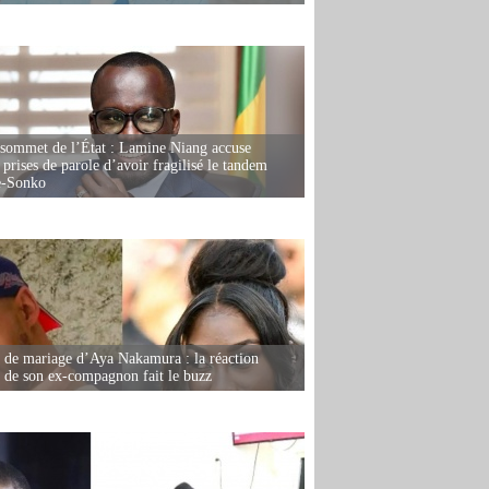
 sommet de l’État : Lamine Niang accuse
 prises de parole d’avoir fragilisé le tandem
-Sonko
de mariage d’Aya Nakamura : la réaction
e de son ex-compagnon fait le buzz