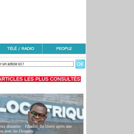
TÉLÉ / RADIO
PEOPLE
ARTICLES LES PLUS CONSULTÉS
eux douanier : Khadim Ba libéré après une
ion avec les Douanes