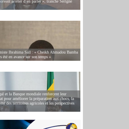
oivent arrêter d’en parler », tranche Serigne
miste Ibrahima Sall : « Cheikh Ahmadou Bamba
rs été en avance sur son temps »
al et la Banque mondiale renforcent leur
iat pour améliorer la préparation aux chocs, la
ité des territoires agricoles et les perspectives
i