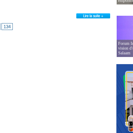
empoison
134
Forum In
vision d
Salaam