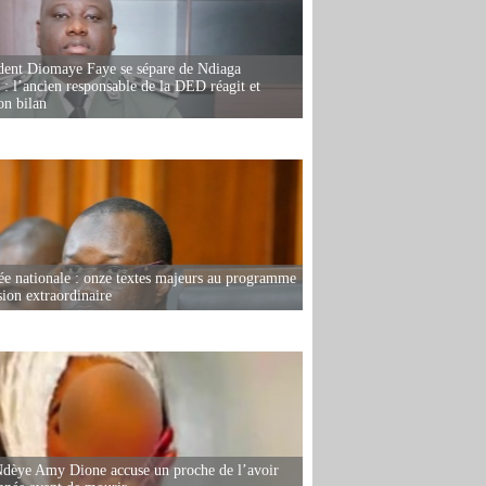
dent Diomaye Faye se sépare de Ndiaga
: l’ancien responsable de la DED réagit et
on bilan
e nationale : onze textes majeurs au programme
sion extraordinaire
dèye Amy Dione accuse un proche de l’avoir