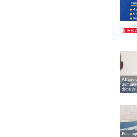
LES 
Affaire d
terminée
décisive
Polémiqu