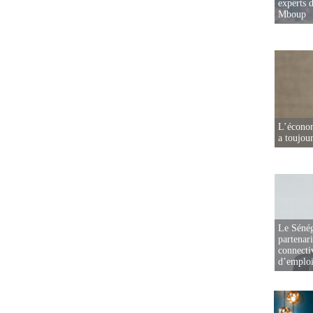
experts d
Mboup
L’écono
a toujou
Le Sénég
partenar
connectiv
d’emplo