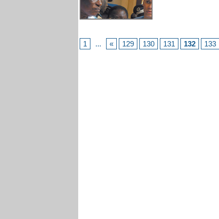
1
...
«
129
130
131
132
133