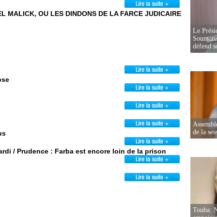
EL MALICK, OU LES DINDONS DE LA FARCE JUDICAIRE
Le Prési
Soumaré 
défend s
pse
Assemblé
de la ses
us
di / Prudence : Farba est encore loin de la prison
Touba: N