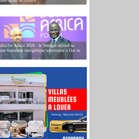
née avant de mourir
fra for Africa 2026 : le Sénégal défend sa
'une transition énergétique souveraine à Dar es