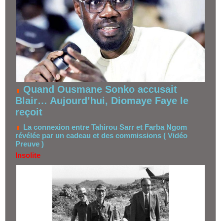
Quand Ousmane Sonko accusait
Blair… Aujourd’hui, Diomaye Faye le
reçoit
La connexion entre Tahirou Sarr et Farba Ngom
révélée par un cadeau et des commissions ( Vidéo
Preuve )
Insolite