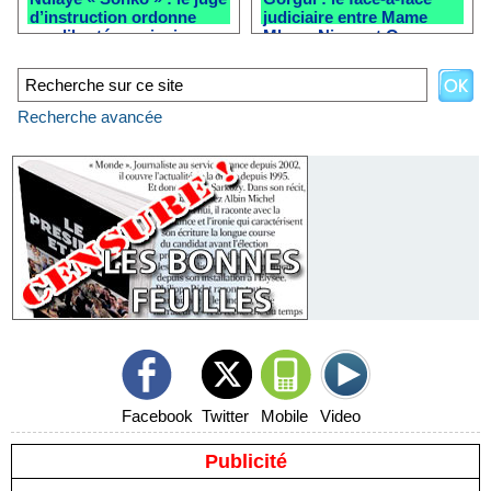
d’instruction ordonne
judiciaire entre Mame
une liberté provisoire
Mbaye Niang et Ousmane
après la clôture de
Sonko reporté
l’enquête
Recherche avancée
Facebook
Twitter
Mobile
Video
Publicité