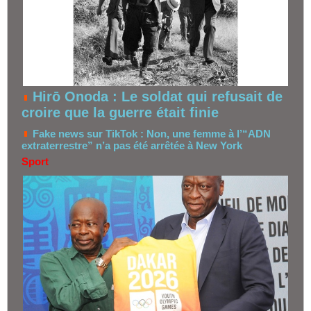
Hirō Onoda : Le soldat qui refusait de
croire que la guerre était finie
Fake news sur TikTok : Non, une femme à l’“ADN
extraterrestre” n’a pas été arrêtée à New York
Sport