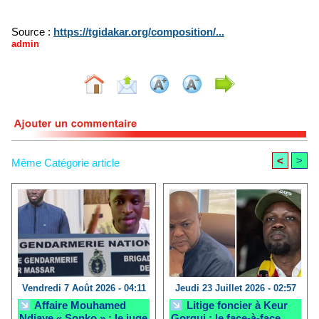
Source :
https://tgidakar.org/composition/...
admin
<
>
Même Catégorie article
Vendredi 7 Août 2026 - 04:11
Jeudi 23 Juillet 2026 - 02:57
Affaire Mouhamed
Litige foncier à Keur
Ndiaye « Sonko » : le juge
Gorgui : le face-à-face