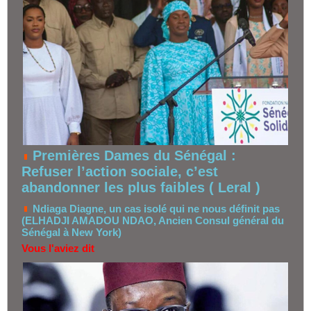
Premières Dames du Sénégal :
Refuser l’action sociale, c’est
abandonner les plus faibles ( Leral )
Ndiaga Diagne, un cas isolé qui ne nous définit pas
(ELHADJI AMADOU NDAO, Ancien Consul général du
Sénégal à New York)
Vous l'aviez dit