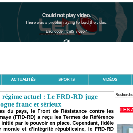
ACTUALITÉS
SPORTS
VIDÉOS
du régime actuel : Le FRD-RD juge
ogue franc et sérieux
LES 
es du pays, le Front de Résistance contre les
maye (FRD-RD) a reçu les Termes de Référence
 initié par le pouvoir en place. Cependant, fidèle
é morale et d’intégrité républicaine, le FRD-RD