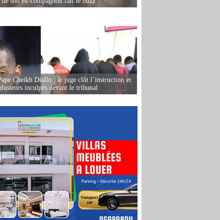
e de son ex-compagnon fait le buzz
ape Cheikh Diallo : le juge clôt l’instruction et
lusieurs inculpés devant le tribunal