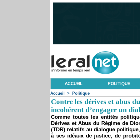
ACCUEIL
POLITIQUE
Accueil
>
Politique
Contre les dérives et abus 
incohérent d’engager un dial
Comme toutes les entités politiqu
Dérives et Abus du Régime de Dio
(TDR) relatifs au dialogue politique,
à ses idéaux de justice, de probit