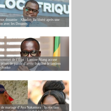
eux douanier : Khadim Ba libéré après une
ion avec les Douanes
 sommet de l’État : Lamine Niang accuse
 prises de parole d’avoir fragilisé le tandem
-Sonko
de mariage d’Aya Nakamura : la réaction