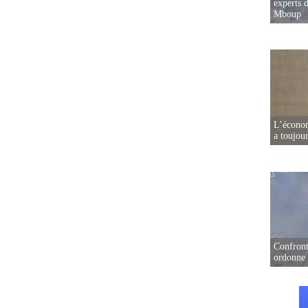
experts d
Mboup
L’écono
a toujou
Confront
ordonne 