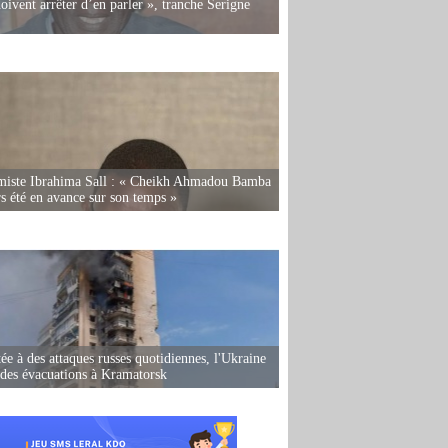
oivent arrêter d’en parler », tranche Serigne
miste Ibrahima Sall : « Cheikh Ahmadou Bamba
rs été en avance sur son temps »
ée à des attaques russes quotidiennes, l'Ukraine
des évacuations à Kramatorsk