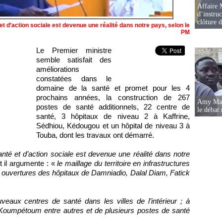
Affaire 
d’instruc
clôture 
 et d’action sociale est devenue une réalité dans notre pays, selon le
PM
Le Premier ministre
semble satisfait des
améliorations
constatées dans le
domaine de la santé et promet pour les 4
prochains années, la construction de 267
Amy Mara
postes de santé additionnels, 22 centre de
le débat 
santé, 3 hôpitaux de niveau 2 à Kaffrine,
Sédhiou, Kédougou et un hôpital de niveau 3 à
Touba, dont les travaux ont démarré.
santé et d’action sociale est devenue une réalité dans notre
t il argumente : «
le maillage du territoire en infrastructures
les ouvertures des hôpitaux de Damniadio, Dalal Diam, Fatick
veaux centres de santé dans les villes de l’intérieur ; à
Koumpétoum entre autres et de plusieurs postes de santé