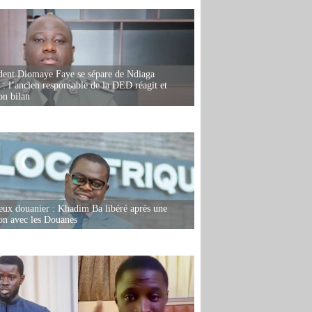
dent Diomaye Faye se sépare de Ndiaga
: l’ancien responsable de la DED réagit et
on bilan
eux douanier : Khadim Ba libéré après une
ion avec les Douanes