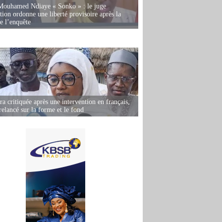
Mouhamed Ndiaye « Sonko » : le juge
tion ordonne une liberté provisoire après la
de l’enquête
 critiquée après une intervention en français,
relancé sur la forme et le fond