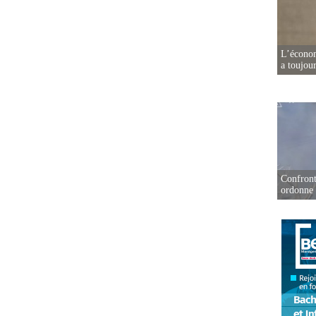
L’écono
a toujou
Confront
ordonne 