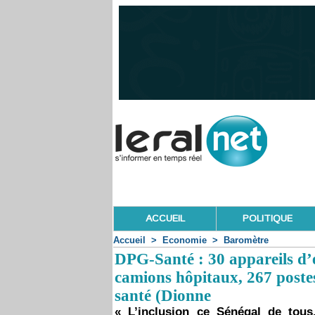
ACCUEIL
POLITIQUE
Accueil
>
Economie
>
Baromètre
DPG-Santé : 30 appareils d’
camions hôpitaux, 267 postes
santé (Dionne
« L’inclusion ce Sénégal de tous