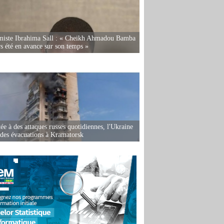
miste Ibrahima Sall : « Cheikh Ahmadou Bamba
rs été en avance sur son temps »
ée à des attaques russes quotidiennes, l'Ukraine
des évacuations à Kramatorsk