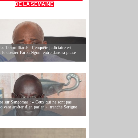
DE LA SEMAINE
es 125 milliards : l’enquête judiciaire est
, le dossier Farba Ngom entre dans sa phase
e sur Sangomar : « Ceux qui ne sont pas
oivent arrêter d’en parler », tranche Serigne