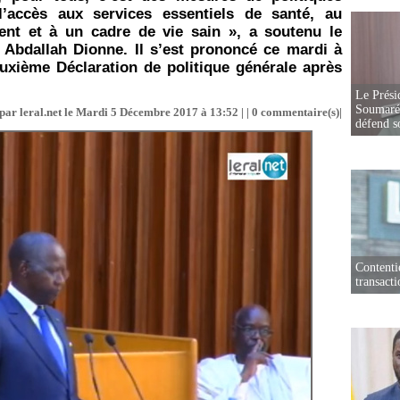
 l’accès aux services essentiels de santé, au
ment et à un cadre de vie sain », a soutenu le
bdallah Dionne. Il s’est prononcé ce mardi à
uxième Déclaration de politique générale après
Le Prési
Soumaré 
par leral.net le Mardi 5 Décembre 2017 à 13:52 | |
0
commentaire(s)|
défend s
Contenti
transact