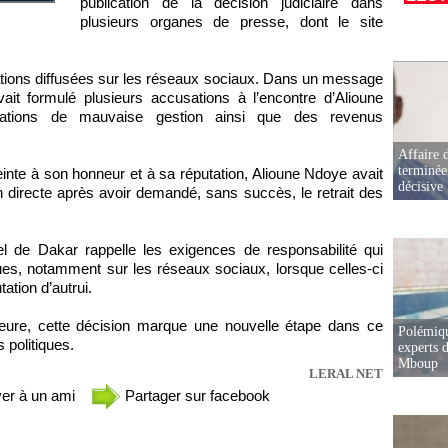
publication de la décision judiciaire dans
plusieurs organes de presse, dont le site
cations diffusées sur les réseaux sociaux. Dans un message
it formulé plusieurs accusations à l’encontre d’Alioune
ations de mauvaise gestion ainsi que des revenus
Affaire d
terminée
einte à son honneur et à sa réputation, Alioune Ndoye avait
décisive
n directe après avoir demandé, sans succès, le retrait des
el de Dakar rappelle les exigences de responsabilité qui
ques, notamment sur les réseaux sociaux, lorsque celles-ci
tation d’autrui.
rieure, cette décision marque une nouvelle étape dans ce
Polémiqu
 politiques.
experts d
Mboup
LERAL NET
er à un ami
Partager sur facebook