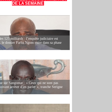
DE LA SEMAINE
es 125 milliards : l’enquête judiciaire est
, le dossier Farba Ngom entre dans sa phase
e sur Sangomar : « Ceux qui ne sont pas
oivent arrêter d’en parler », tranche Serigne