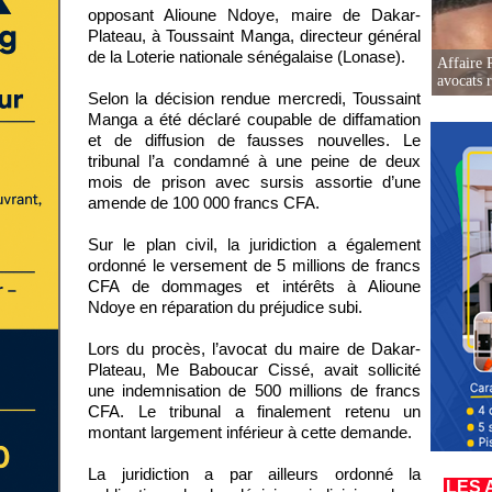
opposant Alioune Ndoye, maire de Dakar-
Plateau, à Toussaint Manga, directeur général
de la Loterie nationale sénégalaise (Lonase).
Affaire 
avocats r
Selon la décision rendue mercredi, Toussaint
Manga a été déclaré coupable de diffamation
et de diffusion de fausses nouvelles. Le
tribunal l’a condamné à une peine de deux
mois de prison avec sursis assortie d’une
amende de 100 000 francs CFA.
Sur le plan civil, la juridiction a également
ordonné le versement de 5 millions de francs
CFA de dommages et intérêts à Alioune
Ndoye en réparation du préjudice subi.
Lors du procès, l’avocat du maire de Dakar-
Plateau, Me Baboucar Cissé, avait sollicité
une indemnisation de 500 millions de francs
CFA. Le tribunal a finalement retenu un
montant largement inférieur à cette demande.
La juridiction a par ailleurs ordonné la
LES 