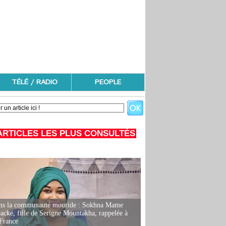
TÉLÉ / RADIO
PEOPLE
ARTICLES LES PLUS CONSULTÉS
ans la communauté mouride : Sokhna Mame
ké, fille de Serigne Mountakha, rappelée à
France