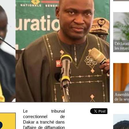
Déclarat
les retar
Assemblé
de la ses
Le tribunal
correctionnel de
Dakar a tranché dans
l’affaire de diffamation