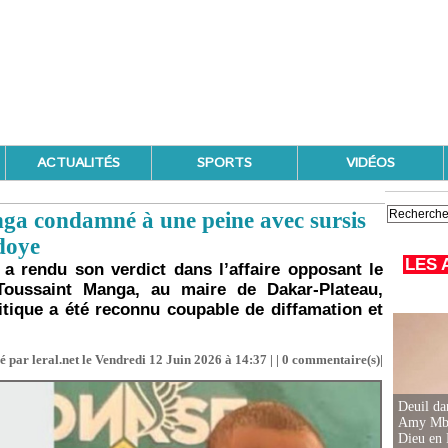
ACTUALITÉS
SPORTS
VIDÉOS
ga condamné à une peine avec sursis
Ndoye
LES 
 a rendu son verdict dans l’affaire opposant le
 Toussaint Manga, au maire de Dakar-Plateau,
tique a été reconnu coupable de diffamation et
é par leral.net le Vendredi 12 Juin 2026 à 14:37 | |
0
commentaire(s)|
Deuil d
Amy Mbac
Dieu en 