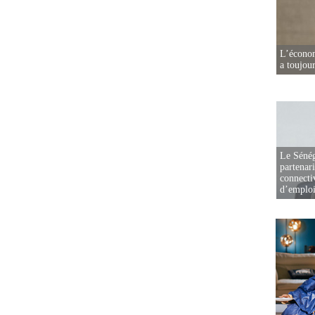
L’écono
a toujou
Le Sénég
partenar
connectiv
d’emplo