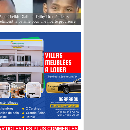
Pape Cheikh Diallo et Djiby Dramé : leurs
elancent la bataille pour une liberté provisoire
ARTICLES LES PLUS COMMENTÉS