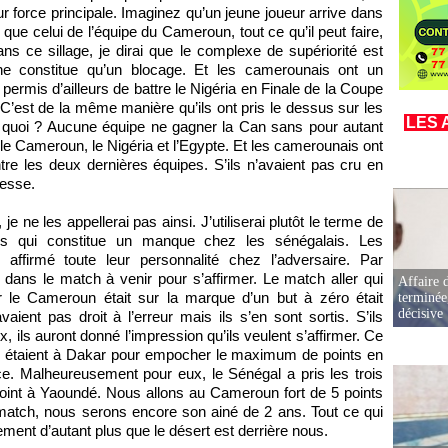
eur force principale. Imaginez qu’un jeune joueur arrive dans
 que celui de l’équipe du Cameroun, tout ce qu’il peut faire,
ns ce sillage, je dirai que le complexe de supériorité est
 ne constitue qu’un blocage. Et les camerounais ont un
 permis d’ailleurs de battre le Nigéria en Finale de la Coupe
 C’est de la même manière qu’ils ont pris le dessus sur les
LES 
z quoi ? Aucune équipe ne gagner la Can sans pour autant
: le Cameroun, le Nigéria et l’Egypte. Et les camerounais ont
ntre les deux dernières équipes. S’ils n’avaient pas cru en
uesse.
e ne les appellerai pas ainsi. J’utiliserai plutôt le terme de
s qui constitue un manque chez les sénégalais. Les
 affirmé toute leur personnalité chez l’adversaire. Par
dans le match à venir pour s’affirmer. Le match aller qui
Affaire d
ur le Cameroun était sur la marque d’un but à zéro était
terminée
décisive
vaient pas droit à l’erreur mais ils s’en sont sortis. S’ils
 ils auront donné l’impression qu’ils veulent s’affirmer. Ce
 étaient à Dakar pour empocher le maximum de points en
. Malheureusement pour eux, le Sénégal a pris les trois
point à Yaoundé. Nous allons au Cameroun fort de 5 points
e match, nous serons encore son ainé de 2 ans. Tout ce qui
ement d’autant plus que le désert est derrière nous.