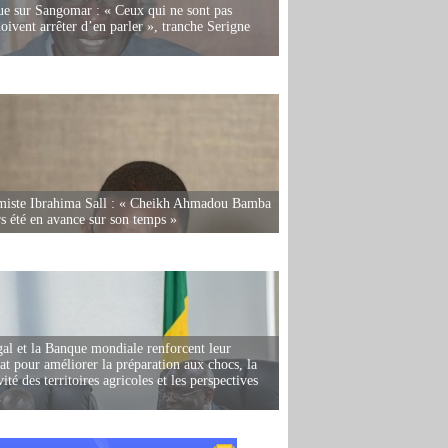
e sur Sangomar : « Ceux qui ne sont pas
oivent arrêter d’en parler », tranche Serigne
miste Ibrahima Sall : « Cheikh Ahmadou Bamba
rs été en avance sur son temps »
al et la Banque mondiale renforcent leur
iat pour améliorer la préparation aux chocs, la
ité des territoires agricoles et les perspectives
i