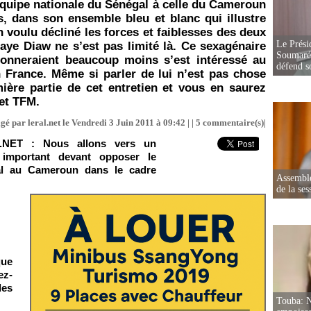
’équipe nationale du Sénégal à celle du Cameroun
, dans son ensemble bleu et blanc qui illustre
n voulu décliné les forces et faiblesses des deux
Le Prési
Laye Diaw ne s’est pas limité là. Ce sexagénaire
Soumaré 
donneraient beaucoup moins s’est intéressé au
défend s
n France. Même si parler de lui n’est pas chose
mière partie de cet entretien et vous en saurez
et TFM.
gé par leral.net le Vendredi 3 Juin 2011 à 09:42 | |
5
commentaire(s)|
.NET : Nous allons vers un
important devant opposer le
l au Cameroun dans le cadre
Assemblé
de la ses
que
ez-
des
Touba: N