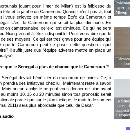
Polémiqu
erounais jouant pour l’Inter de Milan) est la faiblesse du
experts d
a tête et la jambe du Cameroun. Quand il n’est pas là, tout
Mboup
: si vous enlevez en même temps Eto’o du Cameroun et
l, c’est le Cameroun qui serait la plus diminuée. En
lection camerounaise, celle-ci est diminuée. Ce qui ne sera
u Niang venait à être indisponible. Pour vous dire que le
de ses moyens. Ce qui est très grave pour une équipe qui
ire que le Cameroun peut se poser cette question : quel
re? Il suffit juste que l’équipe adverse mettre en place un
aralysé.
L’écono
a toujou
ire que le Sénégal a plus de chance que le Cameroun ?
Sénégal devrait bénéficier du maximum de points. Ce, à
n prendra des initiatives chez lui. Maintenant reste à savoir
s. Mais aucun analyste ne peut vous donner de plan avant
au moins 10, 15 ou 20 minutes sinon tout pronostic serait
nationale parce que sur le plan tactique, le match de samedi
Le Sénég
30 mai 2011) sera plus abordable que celui de Dakar.
partenar
connectiv
d’emplo
n audio