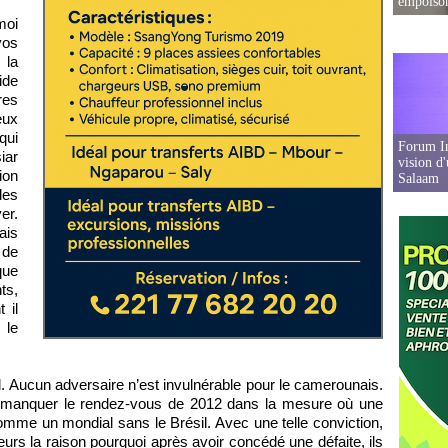
empoison
moi
vos
 la
ide
res
eux
qui
Forum In
iar
vision d
ion
Salaam
des
er.
ais
 de
que
ts,
 il
 le
. Aucun adversaire n’est invulnérable pour le camerounais.
 de manquer le rendez-vous de 2012 dans la mesure où une
mme un mondial sans le Brésil. Avec une telle conviction,
eurs la raison pourquoi après avoir concédé une défaite, ils