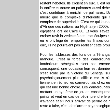
restent hébétés. Ils croient en eux. C’est l
la tanière et trouve un palmarès aussi riche
c’est contribuer à enrichir ce palmarès. Da
mieux que le complexe d’infériorité qui
complexe de supériorité. C’est ce qui leur a
d’Afrique des nations au Nigéria (en 2000).
égyptiens lors de Caire 86. Et vous save
croiser ravir la vedette à ces trois équipes 
eu le privilège de remporter les finales co
eux, ils ne pourraient pas réaliser cette pro
Pour les faiblesses des lions de la Téranga, j
manque. C’est la force des camerounai
footballeurs sénégalais n’ont pas encore
conséquent, une occasion leur est donnée 
s’est soldé par la victoire du Sénégal s
psychologiquement plus difficile car ils n’a
tiennent en échec les camerounais chez eux,
qui est une bonne chose. Les camerounais
mettant un système de jeu en conséquence
points et veut en cas de pépin prendre le 
d’avance et s’il nous arrivait de perdre c
reste à faire, c’est de s’armer psychologiqu