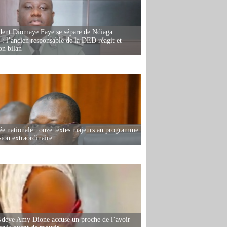
dent Diomaye Faye se sépare de Ndiaga
: l’ancien responsable de la DED réagit et
on bilan
e nationale : onze textes majeurs au programme
sion extraordinaire
dèye Amy Dione accuse un proche de l’avoir