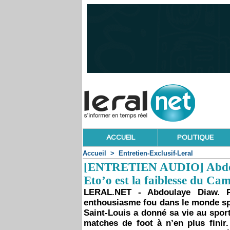
ACCUEIL
POLITIQUE
Accueil
>
Entretien-Exclusif-Leral
[ENTRETIEN AUDIO] Abdoula
Eto’o est la faiblesse du Ca
LERAL.NET - Abdoulaye Diaw. 
enthousiasme fou dans le monde spo
Saint-Louis a donné sa vie au spor
matches de foot à n’en plus finir