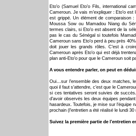
Eto’o (Samuel Eto’o Fils, international cam
Cameroun. Je vais m’expliquer : Eto’o est l
est grippé. Un élément de comparaison 
Moussa Sow ou Mamadou Niang du Sénéga
termes clairs, si Eto’o est absent de la sé
pas le cas du Sénégal si toutefois Mamado
Cameroun sans Eto’o perd à peu près 40% 
doit jouer les grands rôles. C’est à cro
Cameroun après Eto’o qui est déjà trentenai
plan anti-Eto’o pour que le Cameroun soit p
A vous entendre parler, on peut en dédu
Oui…sur l’ensemble des deux matches, le 
quoi il faut s’attendre, c’est que le Camerou
si ces tentatives seront suivies de succè
d’avoir observés les deux équipes pendant 
hasardeux. Toutefois, je mise sur l’équipe 
prochain (l’entretien a été réalisé le lundi 
Suivez la première partie de l’entretien e