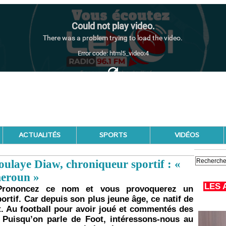
ACTUALITÉS
SPORTS
VIDÉOS
ye Diaw, chroniqueur sportif : «
meroun »
LES 
Prononcez ce nom et vous provoquerez un
rtif. Car depuis son plus jeune âge, ce natif de
t. Au football pour avoir joué et commentés des
. Puisqu’on parle de Foot, intéressons-nous au