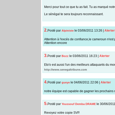
Merci pour tout ce que tu as fait. Tu as marqué notr
Le sénégal te sera toujours reconnaissant.
2.
Posté par
le 03/06/2011 13:26
|
Alerter
Alpiniste
Attention à l'excés de confiance,le cameroun n'est 
Attention encore
3.
Posté par
le 03/06/2011 16:23
|
Alerter
Bozz
Eto'o est aussi l'un des meilleurs attaquants du mo
http://www.senegaltribune.com
4.
Posté par
le 04/06/2011 22:06
|
Alerter
gueye
notre équipe est capable de gagner les prochains m
5.
Posté par
le 30/06/201
Youssouf Demba DRAME
Revoyez votre copie SVP.