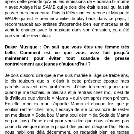
après cette période qu’a eu les émissions de « ndanan bi momé
» avec Ablaye Nar SAMB qui je dois dire était le seul qui faisait
passer mes morceaux. Puis la télévision est venue et Maguette
WADE qui est le premier à initier le play back dans ce pays, il
recommandait aux artistes d’apprendre bien leur morceau et de
venir le chanter avec la musique dans son émission, ça a été
une véritable révolution.
Dakar Musique : On sait que vous êtes une femme très
belle. Comment est ce que vous avez fait jusqu’à
maintenant pour éviter tout scandale de presse
contrairement aux jeunes d’aujourd’hui ?
Je dois d’abord dire que je me suis mariée à l’âge de treize ans,
je dis toujours que si c’était à cette présente époque mes
parents auraient des problèmes. J’étais tellement jeune que
quand je me fâchais, je pleurais et je rentrais chez moi, c’est de
là d’ailleurs que vient le « Mama » qui vient après mon prénom.
En effet mon ex mari s’appelle Mama et chaque fois que je
voulais rentrer chez moi, il essaya de me convaincre de rester
en me disant « Soda bou Mama boul dém » (la Soda de Mama
ne part pas). Donc c’est pour vous dire que nous n’avons pas
connu la vie que mène la plupart des jeunes d’aujourd’hui. Nous
nous habillions déjà décemment, on regardait bien les textes