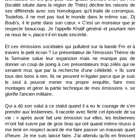
(localité située dans la région de Thiès) décline les raisons de
ses différends avec ses homologues qu’il traite de corrompus.
Toutefois, il ne met pas tout le monde dans le même sac. Dj
Boub’s, il le porte dans son cœur. « C’est un monsieur que je
respecte beaucoup. Je l’appelle Khalif général et pourtant rien
ne nous lie », place-t-il en toute sincérité.
Et ces émissions sociétales qui pullulent sur la bande Fm et à
travers le petit écran ? Le présentateur de l’émission Thème de
la Semaine salue leur expansion mais ne manque pas de
donner un coup de poing à ces présentateurs trop zélés qui ne
seraient mus que par la recherche d’une célébrité. « Ils sont
tous des bons à rien. Ils ne peuvent m’égaler parce que je suis
le seul à pouvoir mener ma propre enquête, faire mes
montages et gérer la partie technique de mes émissions », se
glorifie l’ancien militaire.
Qui a dû son salut à ce statut quand il a eu le courage de s’en
prendre aux lesbiennes. Il raconte avec fierté cet épisode de sa
vie : « après avoir fait une émission sur elles, les lesbiennes
m’ont fait suivre par de gros bras qui ont quand même réussi à
me tenir en respect avant de me faire passer un mauvais quart
d’heure. Je me suis laissé faire. J’ai attendu qu’ils en finissent