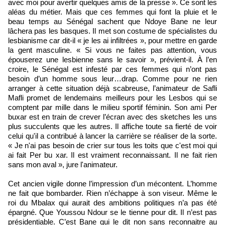
avec moi pour avertir quelques amis de la presse ». Ce sont les
aléas du métier. Mais que ces femmes qui font la pluie et le
beau temps au Sénégal sachent que Ndoye Bane ne leur
lâchera pas les basques. Il met son costume de spécialistes du
lesbianisme car dit-il « je les ai infiltrées », pour mettre en garde
la gent masculine. « Si vous ne faites pas attention, vous
épouserez une lesbienne sans le savoir », prévient-il. À l’en
croire, le Sénégal est infesté par ces femmes qui n’ont pas
besoin d’un homme sous leur…drap. Comme pour ne rien
arranger à cette situation déjà scabreuse, l’animateur de Safli
Mafli promet de lendemains meilleurs pour les Lesbos qui se
comptent par mille dans le milieu sportif féminin. Son ami Per
buxar est en train de crever l’écran avec des sketches les uns
plus succulents que les autres. Il affiche toute sa fierté de voir
celui qu'il a contribué à lancer la carrière se réaliser de la sorte.
« Je n'ai pas besoin de crier sur tous les toits que c'est moi qui
ai fait Per bu xar. Il est vraiment reconnaissant. Il ne fait rien
sans mon aval », jure l'animateur.
Cet ancien vigile donne l’impression d’un mécontent. L’homme
ne fait que bombarder. Rien n’échappe à son viseur. Même le
roi du Mbalax qui aurait des ambitions politiques n’a pas été
épargné. Que Youssou Ndour se le tienne pour dit. Il n’est pas
présidentiable. C’est Bane qui le dit non sans reconnaitre au