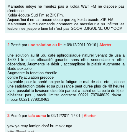
Mamadou ndoye ne mentez pas à Kolda Walf FM ne dispose pas
d'entenne.
Kolda écoute Sud Fm et ZiK Fm.
Aujourd'hui il ne fait aucun doute que zig kolda écoute ZIK FM.
Maintenant je me demande comment ce messieur a pu infiltrer les
lesbiennes j'espere bien kil n'est pas GOOR DJIGUENE OU YOOM
2.
Posté par
une solution au lit
le 09/12/2011 09:16
|
Alerter
une solution au lit ,du café aphrodisiaque naturel venant de usa a
1500 f le stick efficacité garantie sans effet secondaire ni effet
dépendant, Augmente le désir , accomplisse le plaisir Augmente la
libido sexuelle
Augmente la fonction érectile
contre l'éjaculation précoce
favorable pour la santé soigne la fatigue le mal de dos etc.., donne
une satisfaction totale et sa puissance peut durée plus de 48 heures
avec possibilité livraison discrète partout a achat de la boite de 8pcs
n’hésitez pas , stock limiter contacte 00221 707048029 dakar ,
mbour 00221 779010463
3.
Posté par
tafa xuma
le 09/12/2011 17:01
|
Alerter
yaw ya reuy lamign.doof bu makk nga
http://leral .net