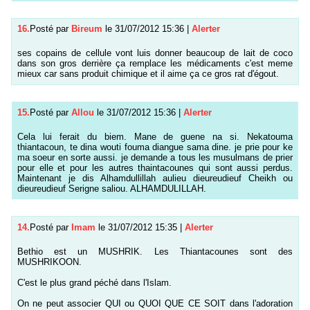
16.
Posté par
Bireum
le 31/07/2012 15:36
|
Alerter
ses copains de cellule vont luis donner beaucoup de lait de coco
dans son gros derrière ça remplace les médicaments c'est meme
mieux car sans produit chimique et il aime ça ce gros rat d'égout.
15.
Posté par
Allou
le 31/07/2012 15:36
|
Alerter
Cela lui ferait du biem. Mane de guene na si. Nekatouma
thiantacoun, te dina wouti fouma diangue sama dine. je prie pour ke
ma soeur en sorte aussi. je demande a tous les musulmans de prier
pour elle et pour les autres thaintacounes qui sont aussi perdus.
Maintenant je dis Alhamdullillah aulieu dieureudieuf Cheikh ou
dieureudieuf Serigne saliou. ALHAMDULILLAH.
14.
Posté par
Imam
le 31/07/2012 15:35
|
Alerter
Bethio est un MUSHRIK. Les Thiantacounes sont des
MUSHRIKOON.
C'est le plus grand péché dans l'Islam.
On ne peut associer QUI ou QUOI QUE CE SOIT dans l'adoration