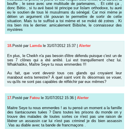
bouffe , le sexe avec une multitude de partenaires, . Et cété ça ,
donc Bétio , si tu avé basé té principe sur lislam orthodoxe, tu auré
eu le soutien de tous lé musulmans du sénégal. Car moi méme je
détien un argument clé pouvan te permettre de sortir de cette
situation. Mais tu te suffisé a toi méme et se moké dé zotres . Ki
rira bien rira le dernier. amicalement Biibishe, le connaisseur des
mystéres
18.
Posté par
Lamda
le 31/07/2012 15:37
|
Alerter
En plus, le Cheikh n'a pas besoin d'être défendu puisque c'est un de
ses 7 clônes qui a été arrêté. Lui est tranquillement chez lui.
Whakhatiko, Maître Seye tu nous emmerdes !!!
Au fait, que vont devenir tous ces glands qui croyaient leur
marabout extra terrestre? À quel saint vont ils désormais se vouer,
vu qu'ils ne sont pas capables de réfléchir par eux mêmes?
17.
Posté par
Fatou
le 31/07/2012 15:36
|
Alerter
Maitre Seye tu nous emmerdes ! as tu pensé un moment a la famille
des tiantacounes tuées ? Dans toutes les prisons du monde on y
trouve des malades de toutes sortes ce n'est pas une raison de
libérer un assassin car lui n'est pas criminel je dis bien assassin
.Vas au diable avec ta bande de francmaçons .