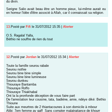
du divin.
Serigne Salio avait beau être un homme pieux, lui-même aurait eu
en horreur l'idée d'être associé à Allah, car il connaissait sa religion.
13.
Posté par
Fifi
le 31/07/2012 15:35
|
Alerter
O.S. Ragalal Yalla,
Béthio ne souffre de rien du tout
12.
Posté par
Jordan
le 31/07/2012 15:34
|
Alerter
Toute la famille seurou rabale
Seurou nothie
Seurou bine bine simple
Seurou bine bine lumineuse
Seurou dunkeu
Thiouraye Bantamba
Thiouraye Roffo
Thiouraye Thiakhabal
Ont la la pronfonde déception de vous faire part
De l'arrestation leur cousine, tata, badiéne, amie, ndéye diké: Bethio
Thioune
Suite aux meurtres de 2 thiantacounes à son domicile à mbour
Alibi: 7em femme ay gaff Sans compter malatraitance de khourr