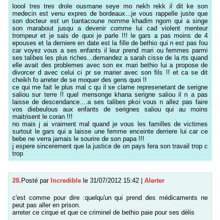
loool tres tres drole ousmane seye mo nekh rekk il dit ke son
medecin est venu expres de bordeaux...je vous rappelle juste que
son docteur est un tiantacoune nomme khadim ngom qui a singe
son marabout jusqu a devenir comme lui cad violent menteur
trompeur et je sais de quoi je parle !!! le gars a pas moins de 4
epouses et la derniere en date est la fille de bethio qui n est pas fou
car voyez vous a ses enfants il leur prend mari ou femmes parmi
ses talibes les plus riches...demandez a sarah cisse de la rts quand
elle avait des problemes avec son ex mari bethio lui a propose de
divorcer d avec celui ci pr se marier avec son fils !! et ca se dit
cheikh fo arreter de se moquer des gens quoi !!
ce qui me fait le plus mal c qu il se clame represenetant de serigne
saliou sur terre !! quel mensonge khana serigne saliou il n a pas
laisse de descendance....a ses talibes pkoi vous n allez pas faire
vos diebeulous aux enfants de serignes saliou qui au moins
maitrisent le coran !!!
no mais j ai vraiment mal quand je vous les familles de victimes
surtout le gars qui a laisse une femme enceinte derriere lui car ce
bebe ne verra jamais le sourire de son papa !!!
j espere sincerement que la justice de on pays fera son travail trop c
trop
28.
Posté par
Incredible
le 31/07/2012 15:42
|
Alerter
c'est comme pour dire :quelqu'un qui prend des médicaments ne
peut pas aller en prison.
arreter ce cirque et que ce criminel de bethio paie pour ses délis