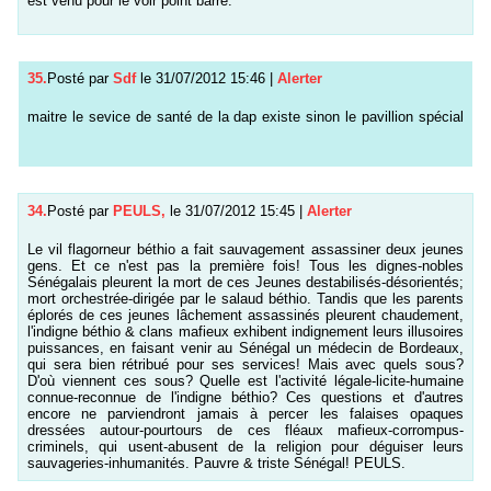
est venu pour le voir point barre.
35.
Posté par
Sdf
le 31/07/2012 15:46
|
Alerter
maitre le sevice de santé de la dap existe sinon le pavillion spécial
34.
Posté par
PEULS,
le 31/07/2012 15:45
|
Alerter
Le vil flagorneur béthio a fait sauvagement assassiner deux jeunes
gens. Et ce n'est pas la première fois! Tous les dignes-nobles
Sénégalais pleurent la mort de ces Jeunes destabilisés-désorientés;
mort orchestrée-dirigée par le salaud béthio. Tandis que les parents
éplorés de ces jeunes lâchement assassinés pleurent chaudement,
l'indigne béthio & clans mafieux exhibent indignement leurs illusoires
puissances, en faisant venir au Sénégal un médecin de Bordeaux,
qui sera bien rétribué pour ses services! Mais avec quels sous?
D'où viennent ces sous? Quelle est l'activité légale-licite-humaine
connue-reconnue de l'indigne béthio? Ces questions et d'autres
encore ne parviendront jamais à percer les falaises opaques
dressées autour-pourtours de ces fléaux mafieux-corrompus-
criminels, qui usent-abusent de la religion pour déguiser leurs
sauvageries-inhumanités. Pauvre & triste Sénégal! PEULS.