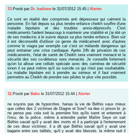
33.
Posté par
Dr. badiane
le 31/07/2012 15:45
|
Alerter
Ce sont en réalité des comprimés anti dépresseur qui calment la
personne. En fait depuis sa plus tendre enfance cheikh souffre d'une
maladie bipolaire et des troubles anxio-dépressifs. C'est
médicaments l'aident beaucoup à maintenir une stabilité et j'ai été un
de ses medecins à le suivre depuis sa plus tendre enfance. Bien sûr
il est déconseillé d'utiliser ce genre de médicament avec d'autres
comme le viagra par exemple car c'est un mélande dangereux qui
peut entrainer une crise cardiaque. Après 24h de privation de ces
médicaments, l'etat de santé de Cheikh sera vraiment menacé et la
sécurité des ses co-détenus sera menacée. Je conseille fortement
qu'on lui alloue une cellule spéciale avec des caméras de sécurité
sinon il se peut même qu'il se suicide ce qui n'est pas souhaitable.
La maladie bipolaire est à prendre au sérieux et il faut vraiment
permettre au Cheikh de prendre ses pilules le plus vite possible.
32.
Posté par
Babs
le 31/07/2012 15:44
|
Alerter
ne soyons pas de hypocrites. hanaa la vie de Béthio vaux mieux
que celles des 2 victimes de Diagne et Sow? na dee ci prison bi. je
ne pense pas cela soit la première fois qu'ils tuent et enterrent à
l'insu. de la police. même à entendre parler Maître Seye on sait
Béthio savait qu'il y avait des morts et il a participé à l'enterrement
de ces deux victimes. il a dit que Béthio savait qu'il y avait une
bagarre entre ses talibés, qu'il y avait des blessés. la même nuit il