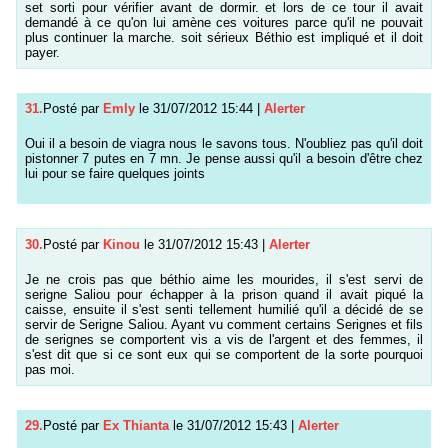
set sorti pour vérifier avant de dormir. et lors de ce tour il avait
demandé à ce qu'on lui amène ces voitures parce qu'il ne pouvait
plus continuer la marche. soit sérieux Béthio est impliqué et il doit
payer.
31.
Posté par
Emly
le 31/07/2012 15:44
|
Alerter
Oui il a besoin de viagra nous le savons tous. N'oubliez pas qu'il doit
pistonner 7 putes en 7 mn. Je pense aussi qu'il a besoin d'être chez
lui pour se faire quelques joints
30.
Posté par
Kinou
le 31/07/2012 15:43
|
Alerter
Je ne crois pas que béthio aime les mourides, il s'est servi de
serigne Saliou pour échapper à la prison quand il avait piqué la
caisse, ensuite il s'est senti tellement humilié qu'il a décidé de se
servir de Serigne Saliou. Ayant vu comment certains Serignes et fils
de serignes se comportent vis a vis de l'argent et des femmes, il
s'est dit que si ce sont eux qui se comportent de la sorte pourquoi
pas moi.
29.
Posté par
Ex Thianta
le 31/07/2012 15:43
|
Alerter