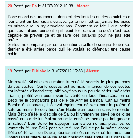
20.
Posté par
Ps
le 31/07/2012 15:38
|
Alerter
Donc quand ces marabouts donnent des liquides ou des amulettes a
leur client en leur disant qu'avec ça tu ne mettras jamais les pieds
en prison eux ils n'y croyaient pas. Comment ce fait il que bethio
que ces talibes pensent qu'il peut les sauver au-delà n'est pas
capable de prévoir ça et de faire des sarakhs pour ne pas être
arrête.
Surtout ne comparer pas cette situation a celle de serigne Touba. Ce
dernier a été arrête parce qu'il le voulait et défendait une cause
noble.
19.
Posté par
Bibishe
le 31/07/2012 15:38
|
Alerter
Me revoilà Bibishe en question ki coné lé secrets lé plus profonds
de ces sectes. Oui le dessus est bo mais l'intérieur de ces sectes
est infestés d'imondices;. allé voyé vous un peu de sérieu mé chérs
Tianta, profité zen pour revoir la vérité en face, l'incarcération de
Bétio ne le comparons pas celle de Ahmad Bamba. Car au moins
Bamba était savant, il écrivai également dé vers pour le proféte é
sété au moins fé serviteur d'un Noble bien reconnu dans le monde.
Mais Bétio s'é fé le disciple de Saliou ki vrémen ne savé pa ce ki se
passé autour de lui. Saliou on ne le conéssé méme pa, kel grade a
til saliou? Bon Bétio lui sapuyan sur saliou ne pria plus, és ce
kommela fé Ibra Fall? possible mé Ibra Fall c t pa la méme chose.
Bétio sé fé l'ami du Diable, réunissant dé zomes et dé femmes, leur
interdisan la priére, le jeune et leur religion sété limité, a la danse, la