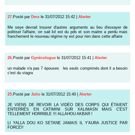
27.
Posté par
Dmx
le 31/07/2012 15:42
|
Alerter
Me seye devrait trouver d'autres arguments au lieu d'essayer de
politiser l'affaire, on sait kil est du pds et son maitre a perdu mais
franchement le nouveau régime ny est pour rien dans cette affaire
26.
Posté par
Gynécologue
le 31/07/2012 15:41
|
Alerter
un malade n'a pas 7 épouses les seuls comprimés dont il a besoin
c'est du viagra
25.
Posté par
Julio
le 31/07/2012 15:40
|
Alerter
JE VIENS DE REVOIR LA VIDÉO DES CORPS QUI ÉTAIENT
ENTERRÉS EN CATIMINI SUR XALIMASN MAIS C'EST
TELLEMENT HORRIBLE !!! ALLAHOU AKBAR !
LI YALLA DOU KO SETANE JAMAIS IL Y'AURA JUSTICE PAR
FORCE!!