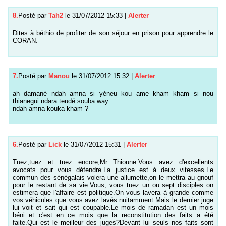
8.
Posté par
Tah2
le 31/07/2012 15:33
|
Alerter
Dites à béthio de profiter de son séjour en prison pour apprendre le
CORAN.
7.
Posté par
Manou
le 31/07/2012 15:32
|
Alerter
ah damané ndah amna si yéneu kou ame kham kham si nou
thianegui ndara teudé souba way
ndah amna kouka kham ?
6.
Posté par
Lick
le 31/07/2012 15:31
|
Alerter
Tuez,tuez et tuez encore,Mr Thioune.Vous avez d'excellents
avocats pour vous défendre.La justice est à deux vitesses.Le
commun des sénégalais volera une allumette,on le mettra au gnouf
pour le restant de sa vie.Vous, vous tuez un ou sept disciples on
estimera que l'affaire est politique.On vous lavera à grande comme
vos véhicules que vous avez lavés nuitamment.Mais le dernier juge
lui voit et sait qui est coupable.Le mois de ramadan est un mois
béni et c'est en ce mois que la reconstitution des faits a été
faite.Qui est le meilleur des juges?Devant lui seuls nos faits sont