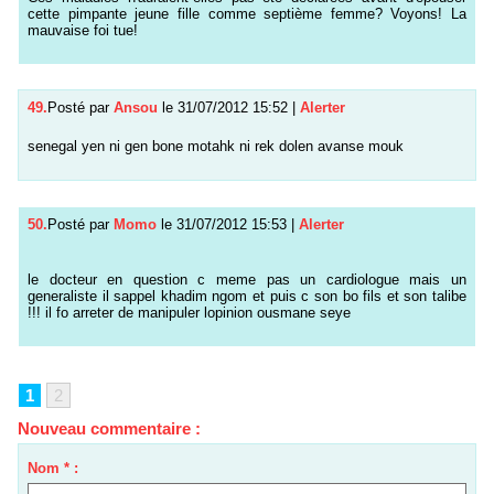
cette pimpante jeune fille comme septième femme? Voyons! La
mauvaise foi tue!
49.
Posté par
Ansou
le 31/07/2012 15:52
|
Alerter
senegal yen ni gen bone motahk ni rek dolen avanse mouk
50.
Posté par
Momo
le 31/07/2012 15:53
|
Alerter
le docteur en question c meme pas un cardiologue mais un
generaliste il sappel khadim ngom et puis c son bo fils et son talibe
!!! il fo arreter de manipuler lopinion ousmane seye
1
2
Nouveau commentaire :
Nom * :