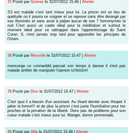
37.
Posté par
Gomez
le 31/07/2012 15:46
|
Alerter
S'il est malade c'est tant mieux pour lui. La prison est un lieu de
quiétude où il pourra se soigner et se reposer sans être derangé par
ses illuminés et sans avoir à palper aucun de ses 7 homonymes la
nuit C'est aussi un cadre idéal pour la méditation et surtout le
moment idéal pour se rattrapper dans l'apprentissage du Saint
Coran. IL n'est jamais trop tard pour apprendre les principes de
l'Islam.
38.
Posté par
Mouride
le 31/07/2012 15:47
|
Alerter
mensonge ce connarddd passait son temps à danser il n'est pas
malade arrêter de manipuler l'opinion tchiiiiiiiim!
39.
Posté par
Dior
le 31/07/2012 15:47
|
Alerter
C'est quoi il a besoin d'un assistant. Au thiant dernier avec thiopet il
péter la forme!!! et de plus la prison c'est juste l'humiliation pour tes
proches et la privation de ta liberté. Donc pas de probleme pour son
coeur malade c'est mieux pour lui. Manger, dormir promenade,
40.
Posté par
Alfa
le 31/07/2012 15:48
|
Alerter