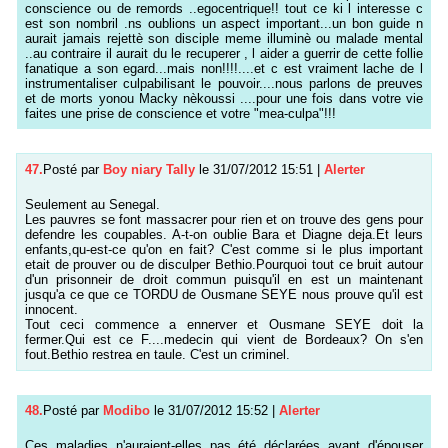
conscience ou de remords ..egocentrique!! tout ce ki l interesse c
est son nombril .ns oublions un aspect important...un bon guide n
aurait jamais rejettè son disciple meme illuminè ou malade mental
..au contraire il aurait du le recuperer , l aider a guerrir de cette follie
fanatique a son egard...mais non!!!!....et c est vraiment lache de l
instrumentaliser culpabilisant le pouvoir....nous parlons de preuves
et de morts yonou Macky nèkoussi ....pour une fois dans votre vie
faites une prise de conscience et votre "mea-culpa"!!!
47.
Posté par
Boy niary Tally
le 31/07/2012 15:51
|
Alerter
Seulement au Senegal.
Les pauvres se font massacrer pour rien et on trouve des gens pour
defendre les coupables. A-t-on oublie Bara et Diagne deja.Et leurs
enfants,qu-est-ce qu'on en fait? C'est comme si le plus important
etait de prouver ou de disculper Bethio.Pourquoi tout ce bruit autour
d'un prisonneir de droit commun puisqu'il en est un maintenant
jusqu'a ce que ce TORDU de Ousmane SEYE nous prouve qu'il est
innocent.
Tout ceci commence a ennerver et Ousmane SEYE doit la
fermer.Qui est ce F....medecin qui vient de Bordeaux? On s'en
fout.Bethio restrea en taule. C'est un criminel.
48.
Posté par
Modibo
le 31/07/2012 15:52
|
Alerter
Ces maladies n'auraient-elles pas été déclarées avant d'épouser