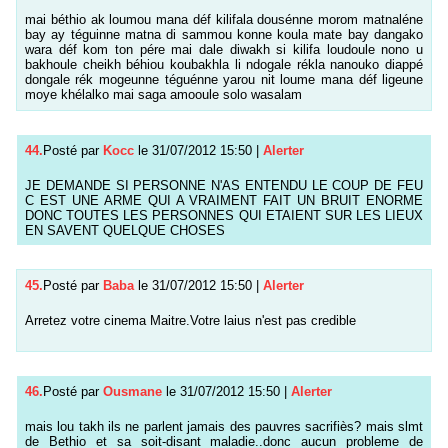
mai béthio ak loumou mana déf kilifala dousénne morom matnaléne
bay ay téguinne matna di sammou konne koula mate bay dangako
wara déf kom ton pére mai dale diwakh si kilifa loudoule nono u
bakhoule cheikh béhiou koubakhla li ndogale rékla nanouko diappé
dongale rék mogeunne téguénne yarou nit loume mana déf ligeune
moye khélalko mai saga amooule solo wasalam
44.
Posté par
Kocc
le 31/07/2012 15:50
|
Alerter
JE DEMANDE SI PERSONNE N'AS ENTENDU LE COUP DE FEU
C EST UNE ARME QUI A VRAIMENT FAIT UN BRUIT ENORME
DONC TOUTES LES PERSONNES QUI ETAIENT SUR LES LIEUX
EN SAVENT QUELQUE CHOSES
45.
Posté par
Baba
le 31/07/2012 15:50
|
Alerter
Arretez votre cinema Maitre.Votre laius n'est pas credible
46.
Posté par
Ousmane
le 31/07/2012 15:50
|
Alerter
mais lou takh ils ne parlent jamais des pauvres sacrifiès? mais slmt
de Bethio et sa soit-disant maladie..donc aucun probleme de