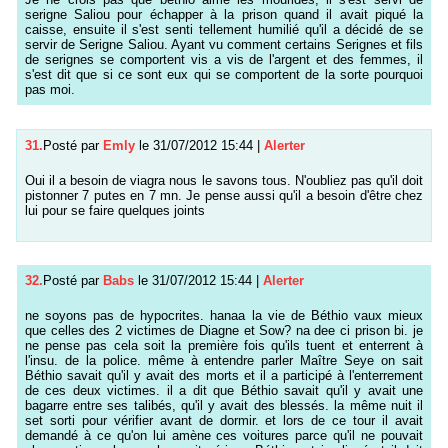
serigne Saliou pour échapper à la prison quand il avait piqué la
caisse, ensuite il s'est senti tellement humilié qu'il a décidé de se
servir de Serigne Saliou. Ayant vu comment certains Serignes et fils
de serignes se comportent vis a vis de l'argent et des femmes, il
s'est dit que si ce sont eux qui se comportent de la sorte pourquoi
pas moi.
31.
Posté par
Emly
le 31/07/2012 15:44
|
Alerter
Oui il a besoin de viagra nous le savons tous. N'oubliez pas qu'il doit
pistonner 7 putes en 7 mn. Je pense aussi qu'il a besoin d'être chez
lui pour se faire quelques joints
32.
Posté par
Babs
le 31/07/2012 15:44
|
Alerter
ne soyons pas de hypocrites. hanaa la vie de Béthio vaux mieux
que celles des 2 victimes de Diagne et Sow? na dee ci prison bi. je
ne pense pas cela soit la première fois qu'ils tuent et enterrent à
l'insu. de la police. même à entendre parler Maître Seye on sait
Béthio savait qu'il y avait des morts et il a participé à l'enterrement
de ces deux victimes. il a dit que Béthio savait qu'il y avait une
bagarre entre ses talibés, qu'il y avait des blessés. la même nuit il
set sorti pour vérifier avant de dormir. et lors de ce tour il avait
demandé à ce qu'on lui amène ces voitures parce qu'il ne pouvait