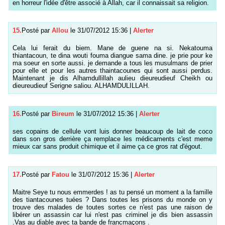
en horreur l'idée d'être associé à Allah, car il connaissait sa religion.
15.
Posté par
Allou
le 31/07/2012 15:36
|
Alerter
Cela lui ferait du biem. Mane de guene na si. Nekatouma
thiantacoun, te dina wouti fouma diangue sama dine. je prie pour ke
ma soeur en sorte aussi. je demande a tous les musulmans de prier
pour elle et pour les autres thaintacounes qui sont aussi perdus.
Maintenant je dis Alhamdullillah aulieu dieureudieuf Cheikh ou
dieureudieuf Serigne saliou. ALHAMDULILLAH.
16.
Posté par
Bireum
le 31/07/2012 15:36
|
Alerter
ses copains de cellule vont luis donner beaucoup de lait de coco
dans son gros derrière ça remplace les médicaments c'est meme
mieux car sans produit chimique et il aime ça ce gros rat d'égout.
17.
Posté par
Fatou
le 31/07/2012 15:36
|
Alerter
Maitre Seye tu nous emmerdes ! as tu pensé un moment a la famille
des tiantacounes tuées ? Dans toutes les prisons du monde on y
trouve des malades de toutes sortes ce n'est pas une raison de
libérer un assassin car lui n'est pas criminel je dis bien assassin
.Vas au diable avec ta bande de francmaçons .