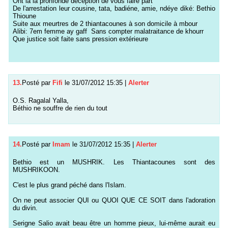
Ont la la pronfonde déception de vous faire part
De l'arrestation leur cousine, tata, badiéne, amie, ndéye diké: Bethio
Thioune
Suite aux meurtres de 2 thiantacounes à son domicile à mbour
Alibi: 7em femme ay gaff Sans compter malatraitance de khourr
Que justice soit faite sans pression extérieure
13.
Posté par
Fifi
le 31/07/2012 15:35
|
Alerter
O.S. Ragalal Yalla,
Béthio ne souffre de rien du tout
14.
Posté par
Imam
le 31/07/2012 15:35
|
Alerter
Bethio est un MUSHRIK. Les Thiantacounes sont des
MUSHRIKOON.
C'est le plus grand péché dans l'Islam.
On ne peut associer QUI ou QUOI QUE CE SOIT dans l'adoration
du divin.
Serigne Salio avait beau être un homme pieux, lui-même aurait eu