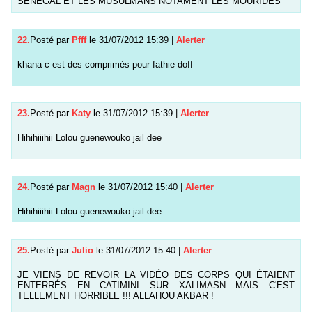
SENEGAL ET LES MUSULMANS NOTAMENT LES MOURIDES
22.
Posté par
Pfff
le 31/07/2012 15:39
|
Alerter
khana c est des comprimés pour fathie doff
23.
Posté par
Katy
le 31/07/2012 15:39
|
Alerter
Hihihiiihii Lolou guenewouko jail dee
24.
Posté par
Magn
le 31/07/2012 15:40
|
Alerter
Hihihiiihii Lolou guenewouko jail dee
25.
Posté par
Julio
le 31/07/2012 15:40
|
Alerter
JE VIENS DE REVOIR LA VIDÉO DES CORPS QUI ÉTAIENT
ENTERRÉS EN CATIMINI SUR XALIMASN MAIS C'EST
TELLEMENT HORRIBLE !!! ALLAHOU AKBAR !