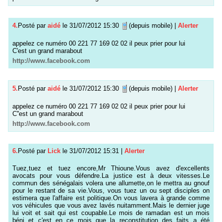
4.
Posté par
aidé
le 31/07/2012 15:30
(depuis mobile)
|
Alerter
appelez ce numéro 00 221 77 169 02 02 il peux prier pour lui
C'est un grand marabout
http://www.facebook.com
5.
Posté par
aidé
le 31/07/2012 15:30
(depuis mobile)
|
Alerter
appelez ce numéro 00 221 77 169 02 02 il peux prier pour lui
C''est un grand marabout
http://www.facebook.com
6.
Posté par
Lick
le 31/07/2012 15:31
|
Alerter
Tuez,tuez et tuez encore,Mr Thioune.Vous avez d'excellents
avocats pour vous défendre.La justice est à deux vitesses.Le
commun des sénégalais volera une allumette,on le mettra au gnouf
pour le restant de sa vie.Vous, vous tuez un ou sept disciples on
estimera que l'affaire est politique.On vous lavera à grande comme
vos véhicules que vous avez lavés nuitamment.Mais le dernier juge
lui voit et sait qui est coupable.Le mois de ramadan est un mois
béni et c'est en ce mois que la reconstitution des faits a été