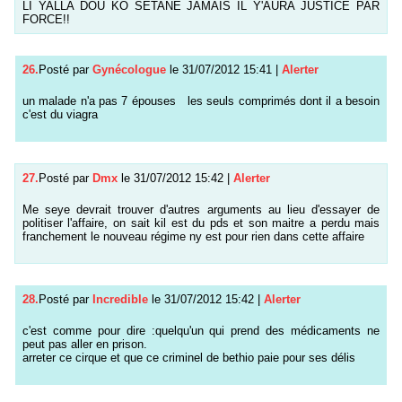
LI YALLA DOU KO SETANE JAMAIS IL Y'AURA JUSTICE PAR
FORCE!!
26.
Posté par
Gynécologue
le 31/07/2012 15:41
|
Alerter
un malade n'a pas 7 épouses les seuls comprimés dont il a besoin
c'est du viagra
27.
Posté par
Dmx
le 31/07/2012 15:42
|
Alerter
Me seye devrait trouver d'autres arguments au lieu d'essayer de
politiser l'affaire, on sait kil est du pds et son maitre a perdu mais
franchement le nouveau régime ny est pour rien dans cette affaire
28.
Posté par
Incredible
le 31/07/2012 15:42
|
Alerter
c'est comme pour dire :quelqu'un qui prend des médicaments ne
peut pas aller en prison.
arreter ce cirque et que ce criminel de bethio paie pour ses délis