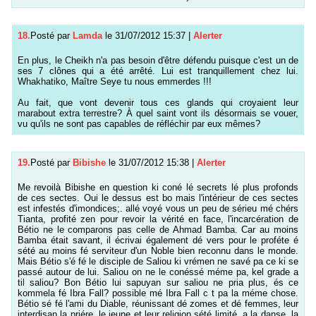
18.
Posté par
Lamda
le 31/07/2012 15:37
|
Alerter
En plus, le Cheikh n'a pas besoin d'être défendu puisque c'est un de
ses 7 clônes qui a été arrêté. Lui est tranquillement chez lui.
Whakhatiko, Maître Seye tu nous emmerdes !!!
Au fait, que vont devenir tous ces glands qui croyaient leur
marabout extra terrestre? À quel saint vont ils désormais se vouer,
vu qu'ils ne sont pas capables de réfléchir par eux mêmes?
19.
Posté par
Bibishe
le 31/07/2012 15:38
|
Alerter
Me revoilà Bibishe en question ki coné lé secrets lé plus profonds
de ces sectes. Oui le dessus est bo mais l'intérieur de ces sectes
est infestés d'imondices;. allé voyé vous un peu de sérieu mé chérs
Tianta, profité zen pour revoir la vérité en face, l'incarcération de
Bétio ne le comparons pas celle de Ahmad Bamba. Car au moins
Bamba était savant, il écrivai également dé vers pour le proféte é
sété au moins fé serviteur d'un Noble bien reconnu dans le monde.
Mais Bétio s'é fé le disciple de Saliou ki vrémen ne savé pa ce ki se
passé autour de lui. Saliou on ne le conéssé méme pa, kel grade a
til saliou? Bon Bétio lui sapuyan sur saliou ne pria plus, és ce
kommela fé Ibra Fall? possible mé Ibra Fall c t pa la méme chose.
Bétio sé fé l'ami du Diable, réunissant dé zomes et dé femmes, leur
interdisan la priére, le jeune et leur religion sété limité, a la danse, la