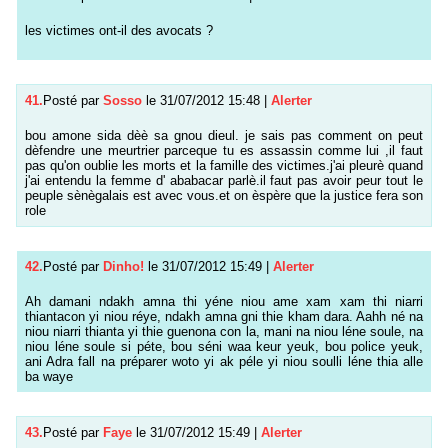
les victimes ont-il des avocats ?
41.
Posté par
Sosso
le 31/07/2012 15:48
|
Alerter
bou amone sida dèè sa gnou dieul. je sais pas comment on peut
dèfendre une meurtrier parceque tu es assassin comme lui ,il faut
pas qu'on oublie les morts et la famille des victimes.j'ai pleurè quand
j'ai entendu la femme d' ababacar parlè.il faut pas avoir peur tout le
peuple sènègalais est avec vous.et on èspère que la justice fera son
role
42.
Posté par
Dinho!
le 31/07/2012 15:49
|
Alerter
Ah damani ndakh amna thi yéne niou ame xam xam thi niarri
thiantacon yi niou réye, ndakh amna gni thie kham dara. Aahh né na
niou niarri thianta yi thie guenona con la, mani na niou léne soule, na
niou léne soule si péte, bou séni waa keur yeuk, bou police yeuk,
ani Adra fall na préparer woto yi ak péle yi niou soulli léne thia alle
ba waye
43.
Posté par
Faye
le 31/07/2012 15:49
|
Alerter