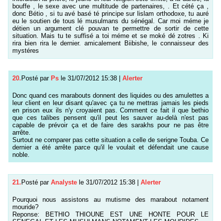
bouffe , le sexe avec une multitude de partenaires, . Et cété ça ,
donc Bétio , si tu avé basé té principe sur lislam orthodoxe, tu auré
eu le soutien de tous lé musulmans du sénégal. Car moi méme je
détien un argument clé pouvan te permettre de sortir de cette
situation. Mais tu te suffisé a toi méme et se moké dé zotres . Ki
rira bien rira le dernier. amicalement Biibishe, le connaisseur des
mystéres
20.
Posté par
Ps
le 31/07/2012 15:38
|
Alerter
Donc quand ces marabouts donnent des liquides ou des amulettes a
leur client en leur disant qu'avec ça tu ne mettras jamais les pieds
en prison eux ils n'y croyaient pas. Comment ce fait il que bethio
que ces talibes pensent qu'il peut les sauver au-delà n'est pas
capable de prévoir ça et de faire des sarakhs pour ne pas être
arrête.
Surtout ne comparer pas cette situation a celle de serigne Touba. Ce
dernier a été arrête parce qu'il le voulait et défendait une cause
noble.
21.
Posté par
Analyste
le 31/07/2012 15:38
|
Alerter
Pourquoi nous assistons au mutisme des marabout notament
mouride?
Reponse: BETHIO THIOUNE EST UNE HONTE POUR LE