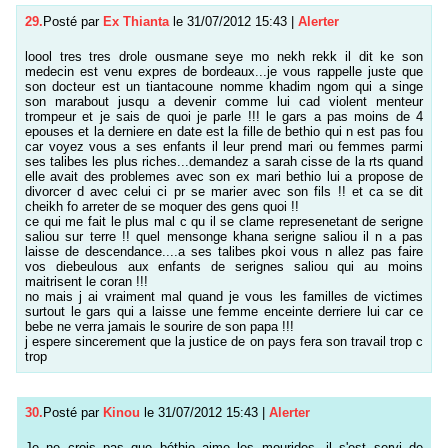
29.
Posté par
Ex Thianta
le 31/07/2012 15:43
|
Alerter
loool tres tres drole ousmane seye mo nekh rekk il dit ke son
medecin est venu expres de bordeaux...je vous rappelle juste que
son docteur est un tiantacoune nomme khadim ngom qui a singe
son marabout jusqu a devenir comme lui cad violent menteur
trompeur et je sais de quoi je parle !!! le gars a pas moins de 4
epouses et la derniere en date est la fille de bethio qui n est pas fou
car voyez vous a ses enfants il leur prend mari ou femmes parmi
ses talibes les plus riches...demandez a sarah cisse de la rts quand
elle avait des problemes avec son ex mari bethio lui a propose de
divorcer d avec celui ci pr se marier avec son fils !! et ca se dit
cheikh fo arreter de se moquer des gens quoi !!
ce qui me fait le plus mal c qu il se clame represenetant de serigne
saliou sur terre !! quel mensonge khana serigne saliou il n a pas
laisse de descendance....a ses talibes pkoi vous n allez pas faire
vos diebeulous aux enfants de serignes saliou qui au moins
maitrisent le coran !!!
no mais j ai vraiment mal quand je vous les familles de victimes
surtout le gars qui a laisse une femme enceinte derriere lui car ce
bebe ne verra jamais le sourire de son papa !!!
j espere sincerement que la justice de on pays fera son travail trop c
trop
30.
Posté par
Kinou
le 31/07/2012 15:43
|
Alerter
Je ne crois pas que béthio aime les mourides, il s'est servi de