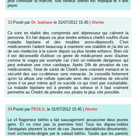
plus continuer la marche. soit sérieux Béthio est impliqué et il doit
payer.
33.
Posté par
Dr. badiane
le 31/07/2012 15:45
|
Alerter
Ce sont en réalité des comprimés anti dépresseur qui calment la
personne. En fait depuis sa plus tendre enfance cheikh souffre d'une
maladie bipolaire et des troubles anxio-dépressifs. C'est
médicaments l'aident beaucoup à maintenir une stabilité et j'ai été un
de ses medecins à le suivre depuis sa plus tendre enfance. Bien sûr
il est déconseillé d'utiliser ce genre de médicament avec d'autres
comme le viagra par exemple car c'est un mélande dangereux qui
peut entrainer une crise cardiaque. Après 24h de privation de ces
médicaments, l'etat de santé de Cheikh sera vraiment menacé et la
sécurité des ses co-détenus sera menacée. Je conseille fortement
qu'on lui alloue une cellule spéciale avec des caméras de sécurité
sinon il se peut même qu'il se suicide ce qui n'est pas souhaitable.
La maladie bipolaire est à prendre au sérieux et il faut vraiment
permettre au Cheikh de prendre ses pilules le plus vite possible.
34.
Posté par
PEULS,
le 31/07/2012 15:45
|
Alerter
Le vil flagorneur béthio a fait sauvagement assassiner deux jeunes
gens. Et ce n'est pas la première fois! Tous les dignes-nobles
Sénégalais pleurent la mort de ces Jeunes destabilisés-désorientés;
mort orchestrée-dirigée par le salaud béthio. Tandis que les parents