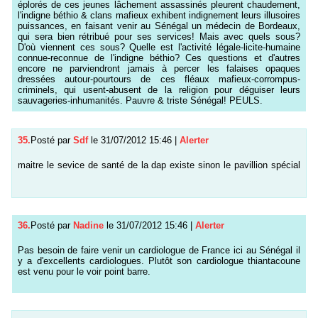
éplorés de ces jeunes lâchement assassinés pleurent chaudement,
l'indigne béthio & clans mafieux exhibent indignement leurs illusoires
puissances, en faisant venir au Sénégal un médecin de Bordeaux,
qui sera bien rétribué pour ses services! Mais avec quels sous?
D'où viennent ces sous? Quelle est l'activité légale-licite-humaine
connue-reconnue de l'indigne béthio? Ces questions et d'autres
encore ne parviendront jamais à percer les falaises opaques
dressées autour-pourtours de ces fléaux mafieux-corrompus-
criminels, qui usent-abusent de la religion pour déguiser leurs
sauvageries-inhumanités. Pauvre & triste Sénégal! PEULS.
35.
Posté par
Sdf
le 31/07/2012 15:46
|
Alerter
maitre le sevice de santé de la dap existe sinon le pavillion spécial
36.
Posté par
Nadine
le 31/07/2012 15:46
|
Alerter
Pas besoin de faire venir un cardiologue de France ici au Sénégal il
y a d'excellents cardiologues. Plutôt son cardiologue thiantacoune
est venu pour le voir point barre.