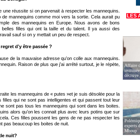
 une réussite si on parvenait à respecter les mannequins.
LES 
de mannequins comme moi vers la sortie. Cela aurait pu
emple des mannequins en Europe. Nous avons de bons
lles filles qui ont la taille et du talent. Il ya aussi des
 travail sauf si on y mettait un peu de respect.
regret d’y être passée ?
 cause de la mauvaise adresse qu’on colle aux mannequins.
nequin. Raison de plus que j’ai arrêté surtout, je le répète,
Affaire d
terminée
décisive
traite les mannequins de « putes »et je suis désolée pour la
 filles qui ne sont pas intelligentes et qui passent tout leur
e sont pas tous les mannequins qui sont dans les boites.
ins alors qu’on les connait plus avec leurs potins que sur
cela. Ces filles poussent les gens de ne pas respecter les
Polémiqu
t pas beaucoup les boites de nuit.
experts d
Mboup
de nuit?