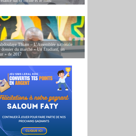
relancé sur la forme et le fond
Abdoulaye Thiam – L'Assemblée nationale
e dossier du marché « Un Étudiant, un
ur » de 2017