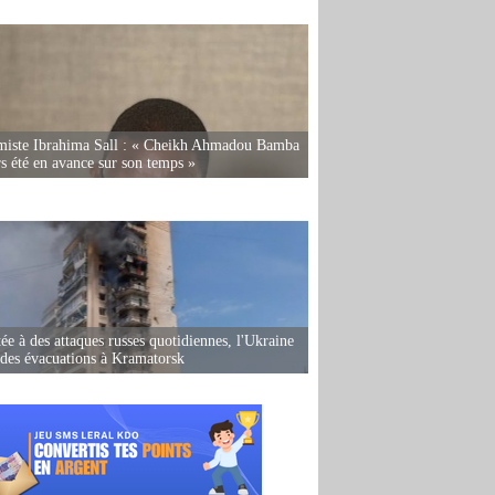
miste Ibrahima Sall : « Cheikh Ahmadou Bamba
rs été en avance sur son temps »
ée à des attaques russes quotidiennes, l'Ukraine
des évacuations à Kramatorsk