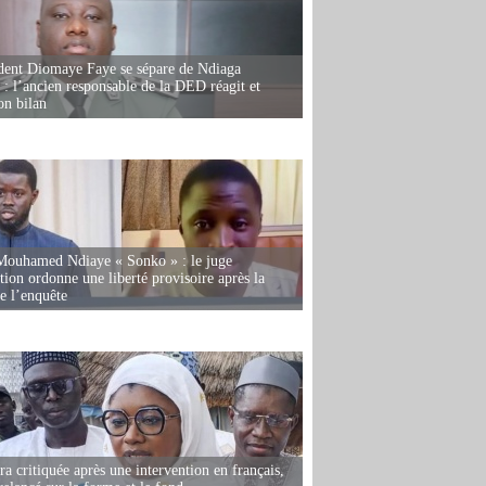
dent Diomaye Faye se sépare de Ndiaga
: l’ancien responsable de la DED réagit et
on bilan
Mouhamed Ndiaye « Sonko » : le juge
tion ordonne une liberté provisoire après la
de l’enquête
 critiquée après une intervention en français,