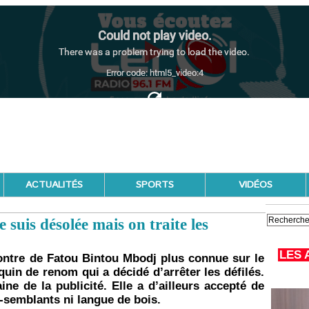
ACTUALITÉS
SPORTS
VIDÉOS
uis désolée mais on traite les
LES 
ontre de Fatou Bintou Mbodj plus connue sur le
n de renom qui a décidé d’arrêter les défilés.
ne de la publicité. Elle a d’ailleurs accepté de
-semblants ni langue de bois.