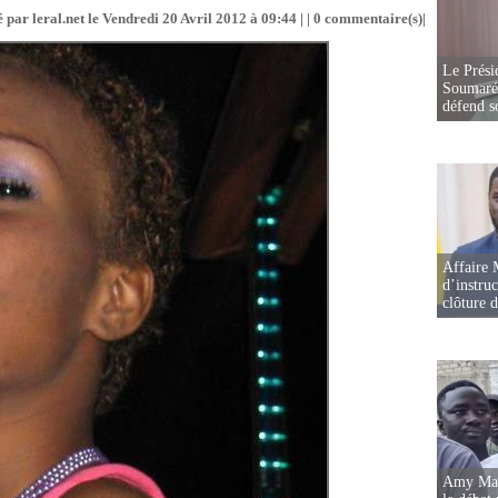
 par leral.net le Vendredi 20 Avril 2012 à 09:44 | |
0
commentaire(s)|
Le Prési
Soumaré 
défend s
Affaire 
d’instruc
clôture 
Amy Mara