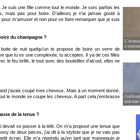
e. Je suis une fille comme tout le monde. Je sors parfois les
ais pas pour boire. D’ailleurs je n’ai jamais gouté à
st pour m’amuser et non pour se faire remarquer que je suis
boire du champagne ?
L’écono
a toujou
 boite de nuit quelqu’un te propose de boire un verre de
ve que tu es une complexée, tu acceptes. Il ya de ces filles
 le feu brillé, le tout avec des bouteilles d’alcool, elles ne
 quand j’avais coupé mes cheveux. Mais à un moment donné,
 tout le monde se coupe les cheveux. A part cela j’embrasse
Confront
ordonne 
cause de la tenue ?
qui devait se passer à la télé. On m’a proposé une tenue que
exy de deux pièces, j’ai dit à la styliste que je ne vais pas
petit écran. Elle m’a répondu qu’en tant que mannequin je