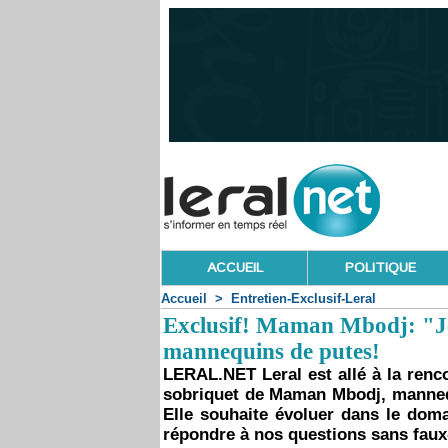
ACCUEIL
POLITIQUE
Accueil
>
Entretien-Exclusif-Leral
Exclusif! Maman Mbodj: "Je s
mannequins de putes!
LERAL.NET Leral est allé à la renc
sobriquet de Maman Mbodj, mannequi
Elle souhaite évoluer dans le domai
répondre à nos questions sans faux