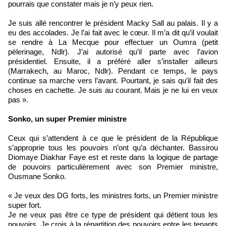
pourrais que constater mais je n’y peux rien.
Je suis allé rencontrer le président Macky Sall au palais. Il y a
eu des accolades. Je l’ai fait avec le cœur. Il m’a dit qu’il voulait
se rendre à La Mecque pour effectuer un Oumra (petit
pèlerinage, Ndlr). J’ai autorisé qu’il parte avec l’avion
présidentiel. Ensuite, il a préféré aller s’installer ailleurs
(Marrakech, au Maroc, Ndlr). Pendant ce temps, le pays
continue sa marche vers l’avant. Pourtant, je sais qu’il fait des
choses en cachette. Je suis au courant. Mais je ne lui en veux
pas ».
Sonko, un super Premier ministre
Ceux qui s’attendent à ce que le président de la République
s’approprie tous les pouvoirs n’ont qu’a déchanter. Bassirou
Diomaye Diakhar Faye est et reste dans la logique de partage
de pouvoirs particulièrement avec son Premier ministre,
Ousmane Sonko.
« Je veux des DG forts, les ministres forts, un Premier ministre
super fort.
Je ne veux pas être ce type de président qui détient tous les
pouvoirs. Je crois à la répartition des pouvoirs entre les tenants