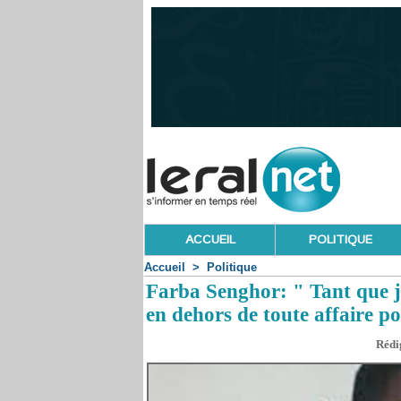
ACCUEIL
POLITIQUE
Accueil
>
Politique
Farba Senghor: " Tant que j
en dehors de toute affaire p
Rédig