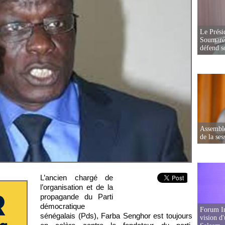
Le Prési
Soumaré 
défend s
Assemblé
de la ses
L’ancien chargé de
l’organisation et de la
propagande du Parti
démocratique
Forum In
sénégalais (Pds), Farba Senghor est toujours
vision d