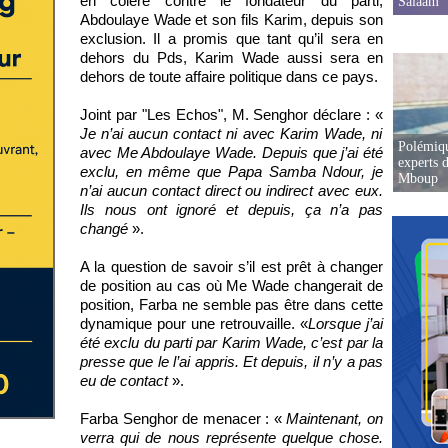
en colère contre le fondateur du parti,
Salaam
Abdoulaye Wade et son fils Karim, depuis son
exclusion. Il a promis que tant qu’il sera en
dehors du Pds, Karim Wade aussi sera en
dehors de toute affaire politique dans ce pays.
Joint par "Les Echos", M. Senghor déclare : «
Je n’ai aucun contact ni avec Karim Wade, ni
Polémiqu
avec Me Abdoulaye Wade. Depuis que j’ai été
experts d
exclu, en même que Papa Samba Ndour, je
Mboup
n’ai aucun contact direct ou indirect avec eux.
Ils nous ont ignoré et depuis, ça n’a pas
changé
».
A la question de savoir s’il est prêt à changer
de position au cas où Me Wade changerait de
position, Farba ne semble pas être dans cette
dynamique pour une retrouvaille. «
Lorsque j’ai
été exclu du parti par Karim Wade, c’est par la
presse que le l’ai appris. Et depuis, il n’y a pas
eu de contact
».
Farba Senghor de menacer : «
Maintenant, on
verra qui de nous représente quelque chose.