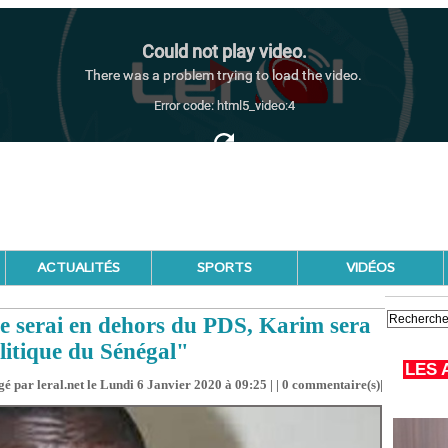
ACTUALITÉS
SPORTS
VIDÉOS
e serai en dehors du PDS, Karim sera
olitique du Sénégal"
LES 
é par leral.net le Lundi 6 Janvier 2020 à 09:25 | |
0
commentaire(s)|