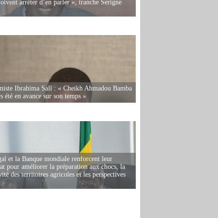
oivent arrêter d’en parler », tranche Serigne
miste Ibrahima Sall : « Cheikh Ahmadou Bamba
rs été en avance sur son temps »
al et la Banque mondiale renforcent leur
iat pour améliorer la préparation aux chocs, la
ité des territoires agricoles et les perspectives
i