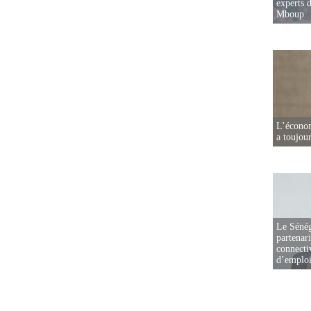
experts d
Mboup
L’écono
a toujou
Le Sénég
partenar
connectiv
d’emplo