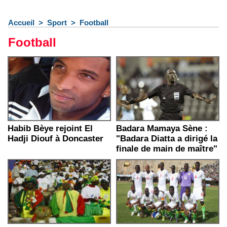
Accueil
>
Sport
>
Football
Football
Habib Bèye rejoint El
Badara Mamaya Sène :
Hadji Diouf à Doncaster
"Badara Diatta a dirigé la
finale de main de maître"