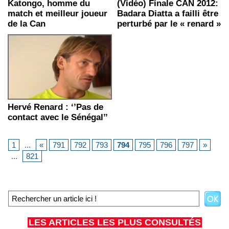
Katongo, homme du
(Vidéo) Finale CAN 2012:
match et meilleur joueur
Badara Diatta a failli être
de la Can
perturbé par le « renard »
Hervé Renard : ‘’Pas de
contact avec le Sénégal’’
1
...
«
791
792
793
794
795
796
797
»
...
821
LES ARTICLES LES PLUS CONSULTÉS